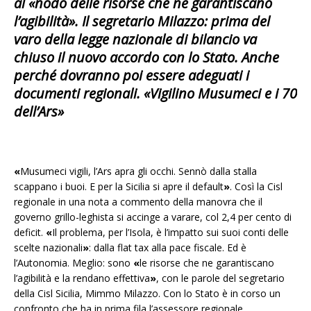
al «nodo delle risorse che ne garantiscano
l’agibilità». Il segretario Milazzo: prima del
varo della legge nazionale di bilancio va
chiuso il nuovo accordo con lo Stato. Anche
perché dovranno poi essere adeguati i
documenti regionali. «Vigilino Musumeci e i 70
dell’Ars»
«
Musumeci vigili, l’Ars apra gli occhi. Sennò dalla stalla
scappano i buoi. E per la Sicilia si apre il default
»
. Così la Cisl
regionale in una nota a commento della manovra che il
governo grillo-leghista si accinge a varare, col 2,4 per cento di
deficit.
«
Il problema, per l’Isola, è l’impatto sui suoi conti delle
scelte nazionali
»
: dalla flat tax alla pace fiscale. Ed è
l’Autonomia. Meglio: sono
«
le risorse che ne garantiscano
l’agibilità e la rendano effettiva
»
, con le parole del segretario
della Cisl Sicilia, Mimmo Milazzo. Con lo Stato è in corso un
confronto che ha in prima fila l’assessore regionale