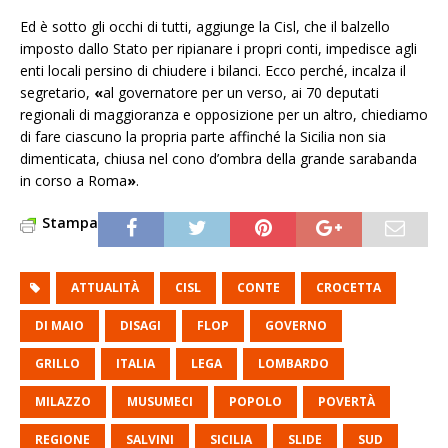
Ed è sotto gli occhi di tutti, aggiunge la Cisl, che il balzello
imposto dallo Stato per ripianare i propri conti, impedisce agli
enti locali persino di chiudere i bilanci. Ecco perché, incalza il
segretario,
«
al governatore per un verso, ai 70 deputati
regionali di maggioranza e opposizione per un altro, chiediamo
di fare ciascuno la propria parte affinché la Sicilia non sia
dimenticata, chiusa nel cono d’ombra della grande sarabanda
in corso a Roma
»
.
Stampa
ATTUALITÀ
CISL
CONTE
CROCETTA
DI MAIO
DISAGI
FLOP
GOVERNO
GRILLO
ITALIA
LEGA
LOMBARDO
MILAZZO
MUSUMECI
POPOLO
POVERTÀ
REGIONE
SALVINI
SICILIA
SLIDE
SUD