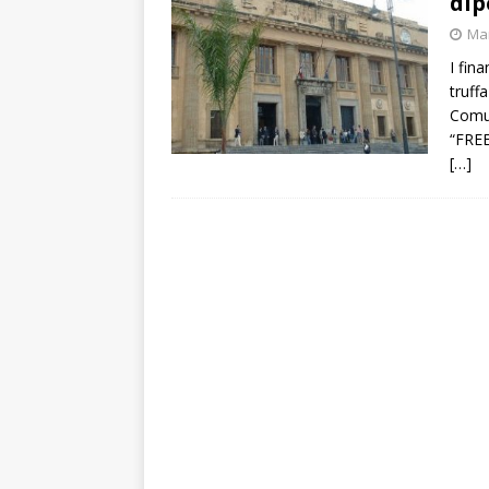
dip
Mar
I fin
truffa
Comun
“FREE
[…]