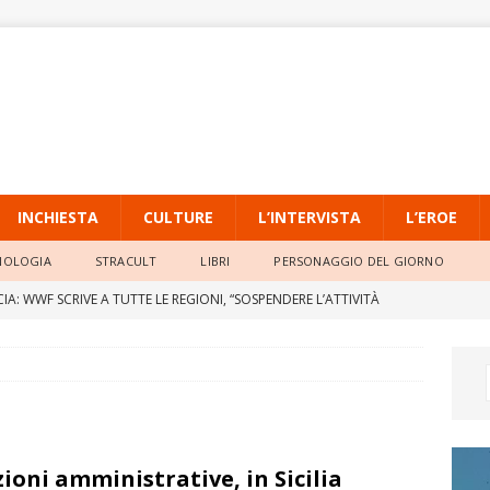
INCHIESTA
CULTURE
L’INTERVISTA
L’EROE
NOLOGIA
STRACULT
LIBRI
PERSONAGGIO DEL GIORNO
IA: WWF SCRIVE A TUTTE LE REGIONI, “SOSPENDERE L’ATTIVITÀ
 PER SICCITÀ, CALDO ESTREMO E INCENDI”
ATTUALITÀ
e A Q8, Play Off Promozione: Roma parte forte. Icierre Lamezia
 di Scoglitti
SPORT
ata vittime giustizia. Il 17 giugno in ricordo di Enzo Tortora. La
zioni amministrative, in Sicilia
che si astiene: ‘fate pena’
ATTUALITÀ