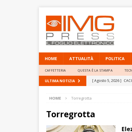
HOME
ATTUALITÀ
POLITICA
CAFFETTERIA
QUESTA È LA STAMPA
TEC
[ Agosto 5, 2026 ]
CACC
ULTIMA NOTIZIA
VENATORIA A SETTEMBRE
HOME
Torregrotta
[ Agosto 5, 2026 ]
Seri
subito avanti nella notte
Torregrotta
[ Agosto 5, 2026 ]
Giorn
Ele
figlia Gaia alla sinistra 