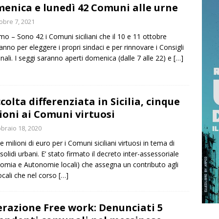
enica e lunedì 42 Comuni alle urne
 733, “Il regno sommerso”: l’avventura si tinge di mistero nelle
obre 7, 2021
ULTURE
mo – Sono 42 i Comuni siciliani che il 10 e 11 ottobre
anno per eleggere i propri sindaci e per rinnovare i Consigli
ri: Radicali, “Rucci struttura con spazi ridotti, mancano attività
ali. I seggi saranno aperti domenica (dalle 7 alle 22) e
[…]
”
CULTURE
colta differenziata in Sicilia, cinque
ioni ai Comuni virtuosi
braio 18, 2020
e milioni di euro per i Comuni siciliani virtuosi in tema di
i solidi urbani. E’ stato firmato il decreto inter-assessoriale
omia e Autonomie locali) che assegna un contributo agli
locali che nel corso
[…]
razione Free work: Denunciati 5