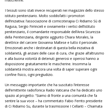
mascherine.
I tessuti sono stati invece recuperati nei magazzini dello stesso
istituto penitenziario. Molto soddisfatti i promotori
dell’iniziativa: l’associazione di comicoterapia Ci Ridiamo Sù di
Ragusa, Sergio Firrincieli e ovviamente i vertici dell’istituto
penitenziario, il comandante responsabile dell’Area Sicurezza
della Penitenziaria, dirigente aggiunto Chiara Morales, la
direttrice del carcere Giovanna Maltese e tutto il personale.
Emozionati anche i destinatari di questa bella iniziativa di
solidarietà, gli anziani delle case di cura, che grazie all’altruismo
e alla buona volontà di detenuti generosi e operosi hanno a
disposizione gratuitamente le mascherine. Insomma la
solidarietà mostra ancora una volta di saper superare ogni
confine fisico, ogni pregiudizio.
Un messaggio importante che ha suscitato l’interesse
dell’emittente radiofonica Radio Vaticana che ha dedicato uno
spazio al progetto: “Siamo di fronte a una comunità che fa
sentire la sua voce – ha commentato Fabio Ferrito presidente
di Ci Ridiamo Su, durante la trasmissione I Cellanti – Chiamata