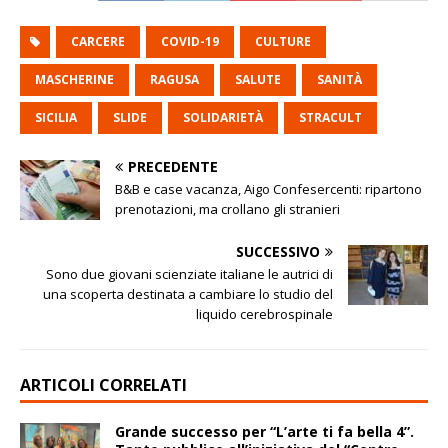
CARCERE
COVID-19
CULTURE
MASCHERINE
RAGUSA
SALUTE
SANITÀ
SICILIA
SLIDE
SOLIDARIETÀ
STRACULT
PRECEDENTE
B&B e case vacanza, Aigo Confesercenti: ripartono
prenotazioni, ma crollano gli stranieri
SUCCESSIVO
Sono due giovani scienziate italiane le autrici di
una scoperta destinata a cambiare lo studio del
liquido cerebrospinale
ARTICOLI CORRELATI
Grande successo per “L’arte ti fa bella 4”.