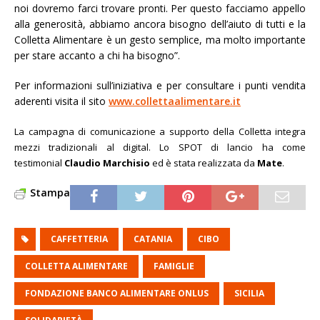
noi dovremo farci trovare pronti. Per questo facciamo appello
alla generosità, abbiamo ancora bisogno dell’aiuto di tutti e la
Colletta Alimentare è un gesto semplice, ma molto importante
per stare accanto a chi ha bisogno”.
Per informazioni sull’iniziativa e per consultare i punti vendita
aderenti visita il sito
www.collettaalimentare.it
La campagna di comunicazione a supporto della Colletta integra
mezzi tradizionali al digital. Lo SPOT di lancio ha come
testimonial
Claudio Marchisio
ed è stata realizzata da
Mate
.
Stampa
CAFFETTERIA
CATANIA
CIBO
COLLETTA ALIMENTARE
FAMIGLIE
FONDAZIONE BANCO ALIMENTARE ONLUS
SICILIA