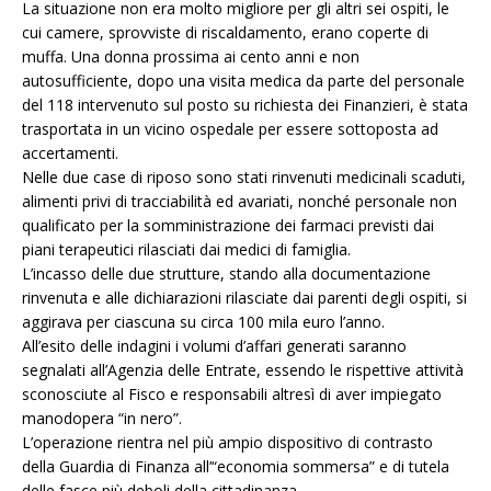
La situazione non era molto migliore per gli altri sei ospiti, le
cui camere, sprovviste di riscaldamento, erano coperte di
muffa. Una donna prossima ai cento anni e non
autosufficiente, dopo una visita medica da parte del personale
del 118 intervenuto sul posto su richiesta dei Finanzieri, è stata
trasportata in un vicino ospedale per essere sottoposta ad
accertamenti.
Nelle due case di riposo sono stati rinvenuti medicinali scaduti,
alimenti privi di tracciabilità ed avariati, nonché personale non
qualificato per la somministrazione dei farmaci previsti dai
piani terapeutici rilasciati dai medici di famiglia.
L’incasso delle due strutture, stando alla documentazione
rinvenuta e alle dichiarazioni rilasciate dai parenti degli ospiti, si
aggirava per ciascuna su circa 100 mila euro l’anno.
All’esito delle indagini i volumi d’affari generati saranno
segnalati all’Agenzia delle Entrate, essendo le rispettive attività
sconosciute al Fisco e responsabili altresì di aver impiegato
manodopera “in nero”.
L’operazione rientra nel più ampio dispositivo di contrasto
della Guardia di Finanza all’“economia sommersa” e di tutela
delle fasce più deboli della cittadinanza.