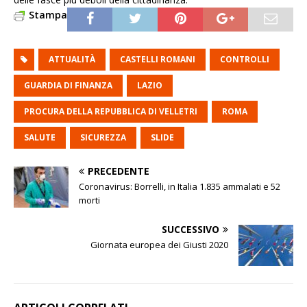
Stampa
ATTUALITÀ
CASTELLI ROMANI
CONTROLLI
GUARDIA DI FINANZA
LAZIO
PROCURA DELLA REPUBBLICA DI VELLETRI
ROMA
SALUTE
SICUREZZA
SLIDE
PRECEDENTE
Coronavirus: Borrelli, in Italia 1.835 ammalati e 52
morti
SUCCESSIVO
Giornata europea dei Giusti 2020