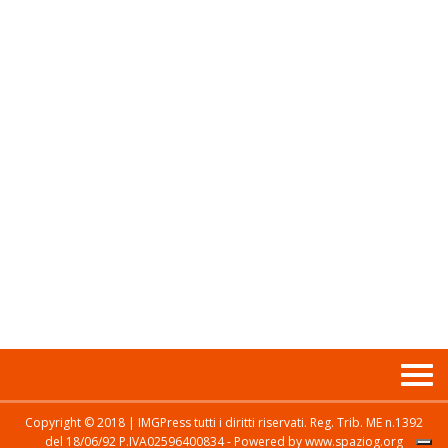
Copyright © 2018 | IMGPress tutti i diritti riservati. Reg. Trib. ME n.1392
del 18/06/92 P.IVA02596400834 - Powered by www.spaziog.org