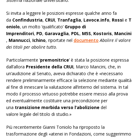
Sistema nazionale universitario.
Si invita a leggere le posizioni espresse qualche anno fa
da
Confindustria
,
CRUI
,
Tranfaglia
,
Lavoce.info
,
Rossi
e
T
oniolo
, un molto ‘qualificato’
Gruppo di
Imprenditori
,
PD
,
Garavaglia
,
PDL
,
M5S
,
Kostoris
,
Mancini
,
Mannucci
,
Ichino
, riportate nel
documento
Abolire il valore
dei titoli per abolire tutto
.
Particolarmente ‘
premonitrice
’ è stata la posizione espressa
dall’allora
Presidente della CRUI
, Marco Mancini, che, in
un’audizione al Senato, aveva dichiarato che è «necessario
rendere preliminarmente efficace la selezione mediante qualità
al fine di innescare la valutazione all’interno del sistema. In tal
modo il processo virtuoso potrebbe essere messo alla prova
ed eventualmente costituire una precondizione per
una
transizione morbida verso l’abolizione
del
valore legale del titolo di studio.»
Più recentemente Gianni Toniolo ha riproposto la
trasformazione degli «atenei in Fondazioni, come suggerimmo