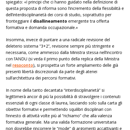
spiegato: «I principi che ci hanno guidato nella definizione di
questa proposta di riforma sono l’incremento della flessibilità e
dell’interdisciplinarietà dei corsi di studio, soprattutto per
fronteggiare il
disallineamento
emergente tra offerta
formativa e domanda occupazionale.»
Insomma, invece di puntare a una radicale revisione del
deleterio sistema “3+2”, revisione sempre più stringente e
necessaria, come ammesso dalla Ministra stessa nell’incontro
con l’ANDU (si veda il primo punto della replica della Ministra
nel
resoconto
), si prospetta un forte ampliamento delle già
presenti libertà discrezionali da parte degli atenei
sull’architettura dei percorsi formativi.
In nome della tanto decantata “interdisciplinarietà” si
legittimerà ancor di più la possibilità di stravolgere i contenuti
essenziali di ogni classe di laurea, lasciando solo sulla carta gli
obiettivi formativi e permettendo squilibri disciplinari con
l’innesto di attività volte più al “richiamo” che alla valenza
formativa generale. Ma una valida formazione universitaria
non dovrebbe rincorrere le “mode” di argomenti accattivanti e