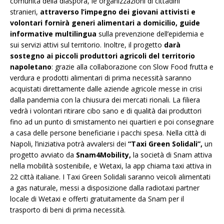
comunità della diaspora, le organizzazioni di cittadini
stranieri,
attraverso l’impegno dei giovani attivisti e
volontari fornirà generi alimentari a domicilio, guide
informative multilingua
sulla prevenzione dell’epidemia e
sui servizi attivi sul territorio. Inoltre, il progetto
darà
sostegno ai piccoli produttori agricoli del territorio
napoletano
: grazie alla collaborazione con Slow Food frutta e
verdura e prodotti alimentari di prima necessità saranno
acquistati direttamente dalle aziende agricole messe in crisi
dalla pandemia con la chiusura dei mercati rionali. La filiera
vedrà i volontari ritirare cibo sano e di qualità dai produttori
fino ad un punto di smistamento nei quartieri e poi consegnare
a casa delle persone beneficiarie i pacchi spesa. Nella città di
Napoli, l’iniziativa potrà avvalersi dei
“Taxi Green Solidali”,
un
progetto avviato da
Snam4Mobility,
la società di Snam attiva
nella mobilità sostenibile, e Wetaxi, la app chiama taxi attiva in
22 città italiane. I Taxi Green Solidali saranno veicoli alimentati
a gas naturale, messi a disposizione dalla radiotaxi partner
locale di Wetaxi e offerti gratuitamente da Snam per il
trasporto di beni di prima necessità.