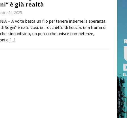
ni” è già realtà
RRAGOSTO SI BRINDA CON IL PROFUMO DELLA SICILIA
obre 24, 2025
IA – A volte basta un filo per tenere insieme la speranza.
i di Sogni” è nato così: un rocchetto di fiducia, una trama di
 NOT? 2026 È L’EDIZIONE DEI RECORD: MIGLIAIA DI PRESENZE A
che s’incontrano, un punto che unisce competenze,
TTA
ISTANTANEA
ioni e
[…]