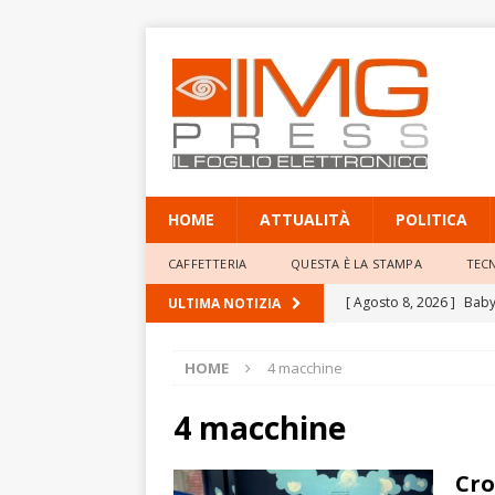
HOME
ATTUALITÀ
POLITICA
CAFFETTERIA
QUESTA È LA STAMPA
TEC
[ Agosto 8, 2026 ]
Baby 
ULTIMA NOTIZIA
Professor Giacinto Frogg
HOME
4 macchine
[ Agosto 8, 2026 ]
Mete
elevate
ATTUALITÀ
4 macchine
[ Agosto 8, 2026 ]
Poliz
Cro
annulla il provvediment