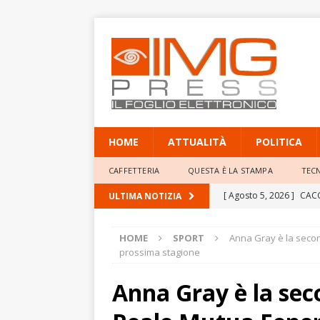
HOME
ATTUALITÀ
POLITICA
CAFFETTERIA
QUESTA È LA STAMPA
TEC
[ Agosto 5, 2026 ]
CACC
ULTIMA NOTIZIA
VENATORIA A SETTEMBRE
HOME
SPORT
Anna Gray è la secon
[ Agosto 5, 2026 ]
Seri
prossima stagione
subito avanti nella notte
Anna Gray è la se
[ Agosto 5, 2026 ]
Giorn
figlia Gaia alla sinistra 