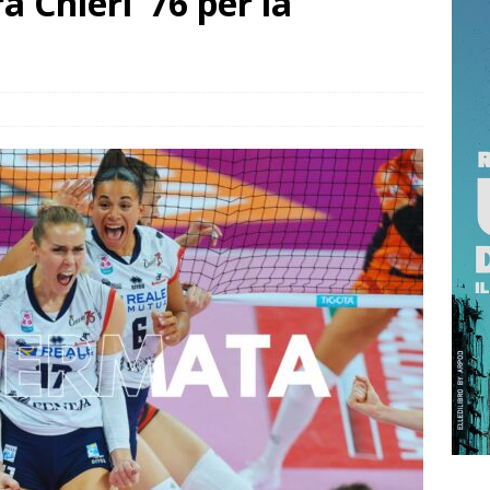
 Chieri ’76 per la
 733, “Il regno sommerso”: l’avventura si tinge di mistero nelle
ULTURE
ri: Radicali, “Rucci struttura con spazi ridotti, mancano attività
”
CULTURE