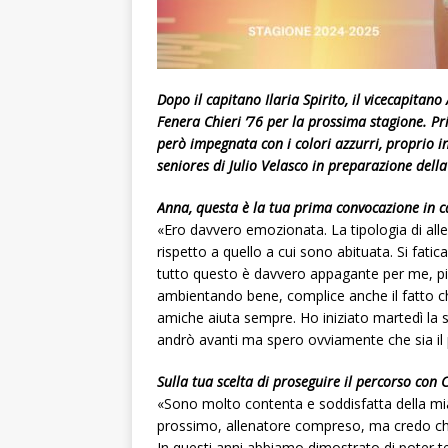
Dopo il capitano Ilaria Spirito, il vicecapita
Fenera Chieri ’76 per la prossima stagione. Pri
però impegnata con i colori azzurri, proprio in q
seniores di Julio Velasco in preparazione dell
Anna, questa è la tua prima convocazione in c
«Ero davvero emozionata. La tipologia di alle
rispetto a quello a cui sono abituata. Si fati
tutto questo è davvero appagante per me, più
ambientando bene, complice anche il fatto c
amiche aiuta sempre. Ho iniziato martedì la
andrò avanti ma spero ovviamente che sia il p
Sulla tua scelta di proseguire il percorso con C
«Sono molto contenta e soddisfatta della mia
prossimo, allenatore compreso, ma credo ch
In questi anni abbiamo dimostrato di poter te