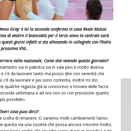
no Anna Gray: è lei la seconda conferma in casa Reale Mutua
ma di vestire il biancoblù per il terzo anno la centrale sarà
uesti giorni infatti si sta allenando in collegiale con l’Italia
a prossima VNL.
arriera nella nazionale. Come stai vivendo queste giornate?
namento sia in palestra sia in sala pesi è molto diversa
ca e c’è da lavorare tanto ma posso dire con serenità che
 c’è da lavorare e più sono contenta, inoltre mi sto
he qualche ragazza già la conoscevo e trovare delle facce
 seconda settimana e ad ora non so con precisione quanto
iù possibile».
hieri cosa puoi dirci?
 scelta di rimanere. Ci saranno molti cambiamenti l’anno
e questa sia una società che possa ancora crescere molto.
nere testa anche alle squadre sopra di noi in classifica e da