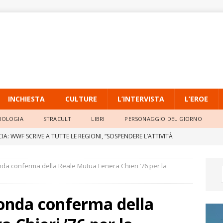
INCHIESTA
CULTURE
L’INTERVISTA
L’EROE
NOLOGIA
STRACULT
LIBRI
PERSONAGGIO DEL GIORNO
IA: WWF SCRIVE A TUTTE LE REGIONI, “SOSPENDERE L’ATTIVITÀ
 PER SICCITÀ, CALDO ESTREMO E INCENDI”
ATTUALITÀ
da conferma della Reale Mutua Fenera Chieri ’76 per la
e A Q8, Play Off Promozione: Roma parte forte. Icierre Lamezia
 di Scoglitti
SPORT
conda conferma della
ata vittime giustizia. Il 17 giugno in ricordo di Enzo Tortora. La
che si astiene: ‘fate pena’
ATTUALITÀ