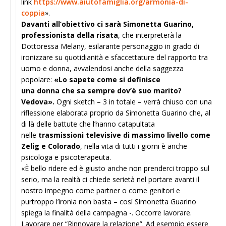
link
https://www.aiutofamiglia.org/armonia-di-
coppia
».
Davanti all’obiettivo ci sarà Simonetta Guarino,
professionista della risata
, che interpreterà la
Dottoressa Melany, esilarante personaggio in grado di
ironizzare su quotidianità e sfaccettature del rapporto tra
uomo e donna, avvalendosi anche della saggezza
popolare:
«
Lo sapete come si definisce
una donna che sa sempre dov’è suo marito?
Vedova».
Ogni sketch – 3 in totale – verrà chiuso con una
riflessione elaborata proprio da Simonetta Guarino che, al
di là delle battute che l’hanno catapultata
nelle
trasmissioni televisive di massimo livello come
Zelig e Colorado
, nella vita di tutti i giorni è anche
psicologa e psicoterapeuta.
«È bello ridere ed è giusto anche non prenderci troppo sul
serio, ma la realtà ci chiede serietà nel portare avanti il
nostro impegno come partner o come genitori e
purtroppo l’ironia non basta – così Simonetta Guarino
spiega la finalità della campagna -. Occorre lavorare.
Lavorare per “Rinnovare la relazione”. Ad esempio essere