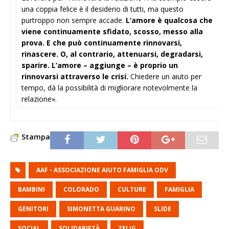
una coppia felice è il desiderio di tutti, ma questo
purtroppo non sempre accade.
L’amore è qualcosa che
viene continuamente sfidato, scosso, messo alla
prova. E che può continuamente rinnovarsi,
rinascere. O, al contrario, attenuarsi, degradarsi,
sparire. L’amore – aggiunge – è proprio un
rinnovarsi attraverso le crisi.
Chiedere un aiuto per
tempo, dà la possibilità di migliorare notevolmente la
relazione».
Stampa
AAF - ASSOCIAZIONE AIUTO FAMIGLIA ODV
BAMBINI
COLORADO
CULTURE
FAMIGLIA
GENITORI
SIMONETTA GUARINO
SLIDE
SOCIAL
SOLIDARIETÀ
ZELIG