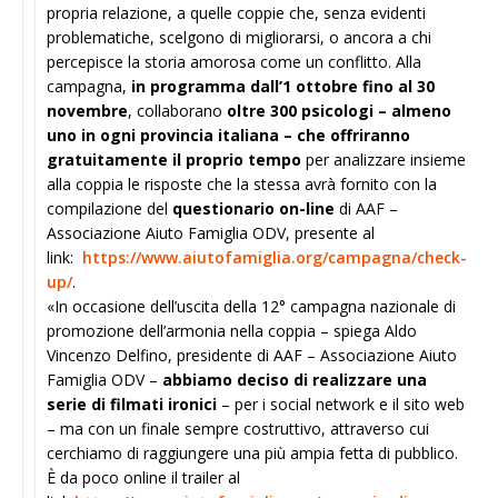
propria relazione, a quelle coppie che, senza evidenti
problematiche, scelgono di migliorarsi, o ancora a chi
percepisce la storia amorosa come un conflitto. Alla
campagna,
in programma dall’1 ottobre fino al 30
novembre
, collaborano
oltre 300 psicologi – almeno
uno in ogni provincia italiana – che offriranno
gratuitamente il proprio tempo
per analizzare insieme
alla coppia le risposte che la stessa avrà fornito con la
compilazione del
questionario on-line
di AAF –
Associazione Aiuto Famiglia ODV, presente al
link:
https://www.aiutofamiglia.org/campagna/check-
up/
.
«In occasione dell’uscita della 12° campagna nazionale di
promozione dell’armonia nella coppia – spiega Aldo
Vincenzo Delfino, presidente di AAF – Associazione Aiuto
Famiglia ODV –
abbiamo deciso di realizzare una
serie di filmati ironici
– per i social network e il sito web
– ma con un finale sempre costruttivo, attraverso cui
cerchiamo di raggiungere una più ampia fetta di pubblico.
È da poco online il trailer al