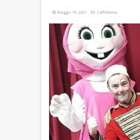
[ Agosto 8, 2026 ]
A FE
Maggio 19, 2021
Caffetteria
STRACULT
[ Agosto 8, 2026 ]
WINE
SANT’ANDREA DI ROME