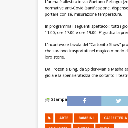
L’arena è allestita in via Gaetano Pellingra (z
normative anti-Covid (sanificazione, dispense
portare con sé, misurazione temperatura.
In programma i seguenti spettacoli: tutti i g
11.00, ore 17.00 e ore 19.00. E’ gradita la 
L’incantevole favola del “Cartonito Show” pro
che saranno trasportati nel magico mondo dei
loro storie.
Da Frozen a Bing, da Spider-Man a Masha ed O
gioia e la spensieratezza che soltanto il teat
Stampa
ARTE
BAMBINI
CAFFETTERIA