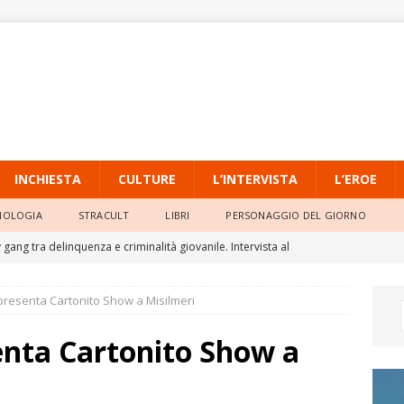
INCHIESTA
CULTURE
L’INTERVISTA
L’EROE
NOLOGIA
STRACULT
LIBRI
PERSONAGGIO DEL GIORNO
gang tra delinquenza e criminalità giovanile. Intervista al
io dell’Università Pontificia Salesiana
L'INTERVISTA
presenta Cartonito Show a Misilmeri
o, la quarta ondata di calore persiste con massime sempre molto
enta Cartonito Show a
ia Locale di Raffadali, il TAR accoglie il ricorso di un agente e
o della Prefettura
ATTUALITÀ