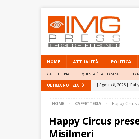
HOME
ATTUALITÀ
POLITICA
CAFFETTERIA
QUESTA È LA STAMPA
TEC
[ Agosto 8, 2026 ]
Baby 
ULTIMA NOTIZIA
Professor Giacinto Frogg
HOME
CAFFETTERIA
Happy Circus 
[ Agosto 8, 2026 ]
Mete
elevate
ATTUALITÀ
Happy Circus pres
[ Agosto 8, 2026 ]
Poliz
Misilmeri
annulla il provvediment