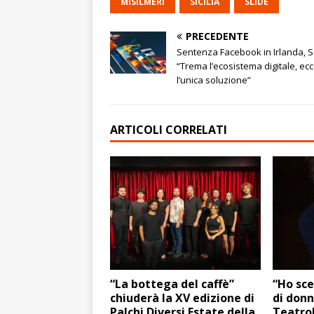
MISILMERI
SICILIA
SLIDE
PRECEDENTE
Sentenza Facebook in Irlanda, S
“Trema l’ecosistema digitale, ec
l’unica soluzione”
ARTICOLI CORRELATI
“La bottega del caffè”
“Ho sce
chiuderà la XV edizione di
di donn
Palchi Diversi Estate della
TeatroB