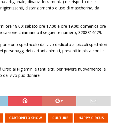
ona artigianale, dinanzi ferramenta) nel rispetto delle
r igienizzanti, distanziamento e uso di mascherina, da
iorni ore 18.00; sabato ore 17.00 e ore 19.00; domenica ore
prenotazione chiamando il seguente numero, 3208814679.
pone uno spettacolo dal vivo dedicato ai piccoli spettatori
 personaggi dei cartoni animati, presenti in pista con le
rso ai Pigiamini e tanti altri, per rivivere nuovamente la
ro dal vivo può donare.
CARTONITO SHOW
CULTURE
HAPPY CIRCUS