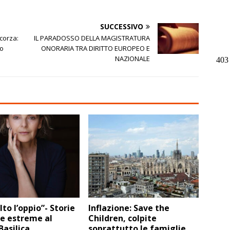
SUCCESSIVO
corza:
IL PARADOSSO DELLA MAGISTRATURA
co
ONORARIA TRA DIRITTO EUROPEO E
NAZIONALE
lto l’oppio”- Storie
Inflazione: Save the
e estreme al
Children, colpite
asilica
soprattutto le famiglie