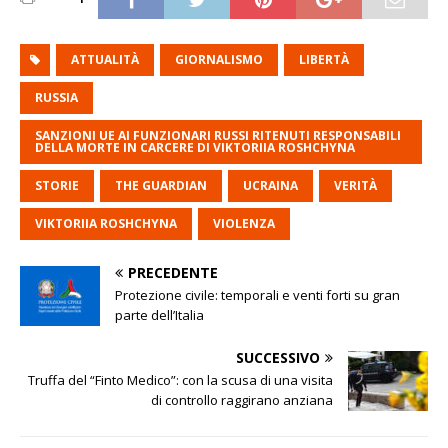
ATTUALITÀ
GIORNALISMO
LIBERTÀ
RUSSIA
SANZIONI UE AI FUNZIONARI RUSSI RITENUTI RESPONSABILI
DELLA MORTE IN CARCERE DI VIKTORIIA ROSHCHYNA
STORIE
THE GUARDIAN
UCRAINA
VERITÀ
VIKTORIIA ROSHCHYNA
VIOLENZA
PRECEDENTE
Protezione civile: temporali e venti forti su gran
parte dell’Italia
SUCCESSIVO
Truffa del “Finto Medico”: con la scusa di una visita
di controllo raggirano anziana