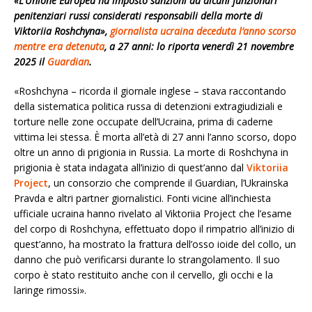
«L’Unione Europea ha imposto sanzioni ad alcuni funzionari
penitenziari russi considerati responsabili della morte di
Viktoriia Roshchyna»,
giornalista ucraina deceduta l’anno scorso
mentre era detenuta
, a 27 anni: lo riporta venerdì 21 novembre
2025 il
Guardian
.
«Roshchyna – ricorda il giornale inglese – stava raccontando
della sistematica politica russa di detenzioni extragiudiziali e
torture nelle zone occupate dell’Ucraina, prima di caderne
vittima lei stessa. È morta all’età di 27 anni l’anno scorso, dopo
oltre un anno di prigionia in Russia. La morte di Roshchyna in
prigionia è stata indagata all’inizio di quest’anno dal
Viktoriia
Project
, un consorzio che comprende il Guardian, l’Ukrainska
Pravda e altri partner giornalistici. Fonti vicine all’inchiesta
ufficiale ucraina hanno rivelato al Viktoriia Project che l’esame
del corpo di Roshchyna, effettuato dopo il rimpatrio all’inizio di
quest’anno, ha mostrato la frattura dell’osso ioide del collo, un
danno che può verificarsi durante lo strangolamento. Il suo
corpo è stato restituito anche con il cervello, gli occhi e la
laringe rimossi».