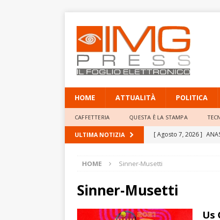
HOME
ATTUALITÀ
POLITICA
CAFFETTERIA
QUESTA È LA STAMPA
TEC
[ Agosto 7, 2026 ]
ANAS
ULTIMA NOTIZIA
MILIONI DI SPOSTAMEN
HOME
Sinner-Musetti
ATTUALITÀ
[ Agosto 7, 2026 ]
Dall
Sinner-Musetti
città d’arte
EDITORIA
Us 
[ Agosto 7, 2026 ]
LA M