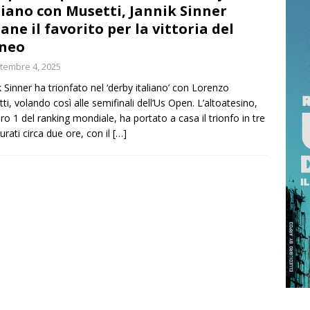
liano con Musetti, Jannik Sinner
ane il favorito per la vittoria del
neo
esse: l’Inter prenota il bis scudetto, a 2,10 su Sisal.it. Juventus e
tembre 4, 2025
no in Champions
SPORT
k Sinner ha trionfato nel ‘derby italiano’ con Lorenzo
LA DEI CACCIATORI. INSORGE IL WWF: PAROLE SCONCERTANTI E
ti, volando così alle semifinali dell’Us Open. L’altoatesino,
 IN SICILIA CONTINUA LA DEVASTAZIONE DEGLI INCENDI E LA
o 1 del ranking mondiale, ha portato a casa il trionfo in tre
durati circa due ore, con il
[…]
 CAMBIAMENTI CLIMATICI, L’ASSESSORE VUOLE PROTEGGERE LE
TÀ