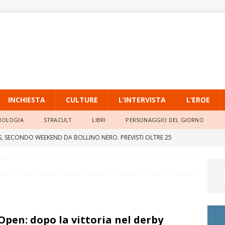
INCHIESTA
CULTURE
L’INTERVISTA
L’EROE
NOLOGIA
STRACULT
LIBRI
PERSONAGGIO DEL GIORNO
, SECONDO WEEKEND DA BOLLINO NERO. PREVISTI OLTRE 25
TI DI AUTOVEICOLI DA OGGI A DOMENICA 9 AGOSTO
a zonizzazione dei parchi un’idea per governare il turismo nelle
LE
Open: dopo la vittoria nel derby
AGIA DI SAN LORENZO IN BUBBLE SUITE IMMERSI NEL VERDE