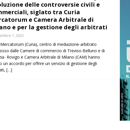
oluzione delle controversie civili e
ittima la delibera che accolla ai condomini in regola i debiti dei
merciali, siglato tra Curia
catorum e Camera Arbitrale di
né unanimità
ATTUALITÀ
ano e per la gestione degli arbitrati
, SECONDO WEEKEND DA BOLLINO NERO. PREVISTI OLTRE 25
embre 1, 2022
TI DI AUTOVEICOLI DA OGGI A DOMENICA 9 AGOSTO
 Mercatorum (Curia), centro di mediazione-arbitrato
sso dalle Camere di commercio di Treviso-Belluno e di
ia- Rovigo e Camera Arbitrale di Milano (CAM) hanno
to un accordo per offrire un servizio di gestione degli
ati,
[…]