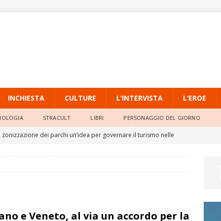
INCHIESTA
CULTURE
L’INTERVISTA
L’EROE
NOLOGIA
STRACULT
LIBRI
PERSONAGGIO DEL GIORNO
a zonizzazione dei parchi un’idea per governare il turismo nelle
LE
AGIA DI SAN LORENZO IN BUBBLE SUITE IMMERSI NEL VERDE
esse: l’Inter prenota il bis scudetto, a 2,10 su Sisal.it. Juventus e
ano e Veneto, al via un accordo per la
no in Champions
SPORT