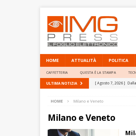
HOME
ATTUALITÀ
POLITICA
CAFFETTERIA
QUESTA È LA STAMPA
TEC
[ Agosto 7, 2026 ]
Dall
ULTIMA NOTIZIA
città d’arte
EDITORIA
HOME
Milano e Veneto
[ Agosto 7, 2026 ]
LA M
ISTANTANEA
Milano e Veneto
[ Agosto 7, 2026 ]
Scomm
Mil
Milan puntano al ritor