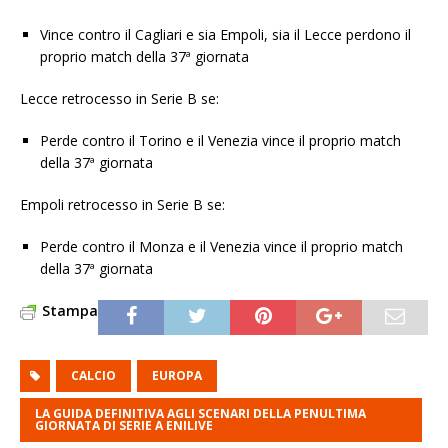
Vince contro il Cagliari e sia Empoli, sia il Lecce perdono il
proprio match della 37ª giornata
Lecce retrocesso in Serie B se:
Perde contro il Torino e il Venezia vince il proprio match
della 37ª giornata
Empoli retrocesso in Serie B se:
Perde contro il Monza e il Venezia vince il proprio match
della 37ª giornata
Stampa
CALCIO
EUROPA
LA GUIDA DEFINITIVA AGLI SCENARI DELLA PENULTIMA
GIORNATA DI SERIE A ENILIVE