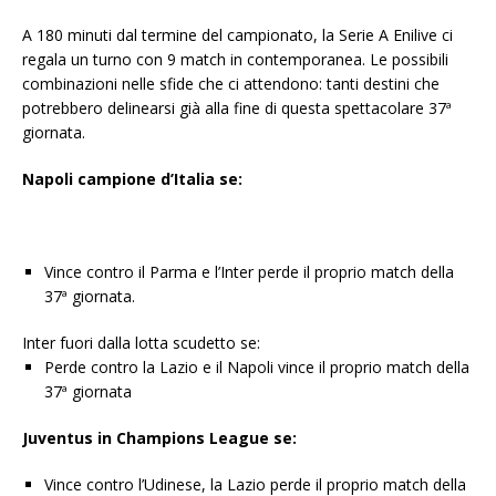
A 180 minuti dal termine del campionato, la Serie A Enilive ci
regala un turno con 9 match in contemporanea. Le possibili
combinazioni nelle sfide che ci attendono: tanti destini che
potrebbero delinearsi già alla fine di questa spettacolare 37ª
giornata.
Napoli campione d’Italia se:
Vince contro il Parma e l’Inter perde il proprio match della
37ª giornata.
Inter fuori dalla lotta scudetto se:
Perde contro la Lazio e il Napoli vince il proprio match della
37ª giornata
Juventus in Champions League se:
Vince contro l’Udinese, la Lazio perde il proprio match della