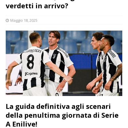
verdetti in arrivo?
Maggio 18, 2025
La guida definitiva agli scenari
della penultima giornata di Serie
A Enilive!