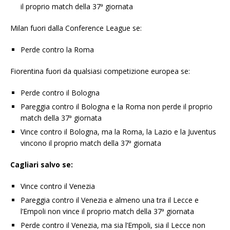
il proprio match della 37ª giornata
Milan fuori dalla Conference League se:
Perde contro la Roma
Fiorentina fuori da qualsiasi competizione europea se:
Perde contro il Bologna
Pareggia contro il Bologna e la Roma non perde il proprio
match della 37ª giornata
Vince contro il Bologna, ma la Roma, la Lazio e la Juventus
vincono il proprio match della 37ª giornata
Cagliari salvo se:
Vince contro il Venezia
Pareggia contro il Venezia e almeno una tra il Lecce e
l’Empoli non vince il proprio match della 37ª giornata
Perde contro il Venezia, ma sia l’Empoli, sia il Lecce non