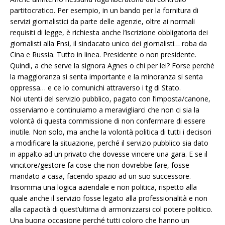
partitocratico. Per esempio, in un bando per la fornitura di
servizi giornalistici da parte delle agenzie, oltre ai normali
requisiti di legge, è richiesta anche l’iscrizione obbligatoria dei
giornalisti alla Fnsi, il sindacato unico dei giornalisti… roba da
Cina e Russia. Tutto in linea. Presidente o non presidente.
Quindi, a che serve la signora Agnes o chi per lei? Forse perché
la maggioranza si senta importante e la minoranza si senta
oppressa… e ce lo comunichi attraverso i tg di Stato.
Noi utenti del servizio pubblico, pagato con l’imposta/canone,
osserviamo e continuiamo a meravigliarci che non ci sia la
volontà di questa commissione di non confermare di essere
inutile. Non solo, ma anche la volontà politica di tutti i decisori
a modificare la situazione, perché il servizio pubblico sia dato
in appalto ad un privato che dovesse vincere una gara. E se il
vincitore/gestore fa cose che non dovrebbe fare, fosse
mandato a casa, facendo spazio ad un suo successore.
Insomma una logica aziendale e non politica, rispetto alla
quale anche il servizio fosse legato alla professionalità e non
alla capacità di quest’ultima di armonizzarsi col potere politico.
Una buona occasione perché tutti coloro che hanno un