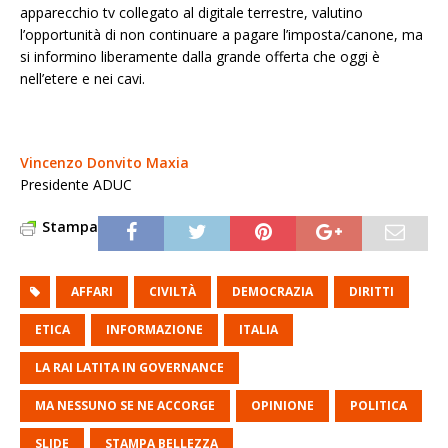
apparecchio tv collegato al digitale terrestre, valutino
l’opportunità di non continuare a pagare l’imposta/canone, ma
si informino liberamente dalla grande offerta che oggi è
nell’etere e nei cavi.
Vincenzo Donvito Maxia
Presidente ADUC
Stampa
AFFARI
CIVILTÀ
DEMOCRAZIA
DIRITTI
ETICA
INFORMAZIONE
ITALIA
LA RAI LATITA IN GOVERNANCE
MA NESSUNO SE NE ACCORGE
OPINIONE
POLITICA
SLIDE
STAMPA BELLEZZA