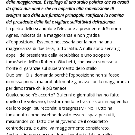
della maggioranza. È l’epilogo di uno stallo politico che va avanti
da quasi due anni e che ha impedito alla commissione di
svolgere una delle sue funzioni principali: ratificare la nomina
del presidente della Rai e vigilare sull’attività dell’azienda.
La pietra dello scandalo è l’elezione a presidente di Simona
Agnes, indicata dalla maggioranza e non gradita
all’opposizione. Essendo necessaria per la nomina una
maggioranza di due terzi, tutto latita. A nulla sono serviti gli
appelli del presidente della Repubblica e uno sciopero
fame/sete dell’on.Roberto Giachetti, che aveva smesso a
fronte di garanzie sul superamento dello stallo.
Due anni. Ci si domanda perché l’opposizione non si fosse
dimessa prima, ma probabilmente giocava con la maggioranza
per dimostrare chi è più tenace.
Qualcuno se n’è accorto? Ballerini e giornalisti hanno fatto
quello che volevano, trasformando le trasmissioni in appendici
dei loro sogni più reconditi e trasgressivi? No. Tutto ha
funzionato come avrebbe dovuto essere: spazi per tutti,
misurandoli col fatto che al governo c’è il cosiddetto
centrodestra, e quindi va maggiormente considerato.
Anche all’interno nessuna fuga liberatoria dal controllo