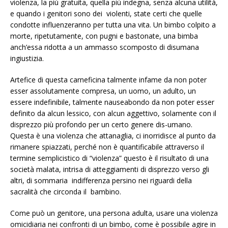
violenza, la più gratuita, quella più indegna, senza alcuna utilità,
e quando i genitori sono dei violenti, state certi che quelle
condotte influenzeranno per tutta una vita. Un bimbo colpito a
morte, ripetutamente, con pugni e bastonate, una bimba
anch’essa ridotta a un ammasso scomposto di disumana
ingiustizia.
Artefice di questa carneficina talmente infame da non poter
esser assolutamente compresa, un uomo, un adulto, un
essere indefinibile, talmente nauseabondo da non poter esser
definito da alcun lessico, con alcun aggettivo, solamente con il
disprezzo più profondo per un certo genere dis-umano.
Questa è una violenza che attanaglia, ci inorridisce al punto da
rimanere spiazzati, perché non è quantificabile attraverso il
termine semplicistico di “violenza” questo è il risultato di una
società malata, intrisa di atteggiamenti di disprezzo verso gli
altri, di sommaria indifferenza persino nei riguardi della
sacralità che circonda il bambino.
Come può un genitore, una persona adulta, usare una violenza
omicidiaria nei confronti di un bimbo, come è possibile agire in