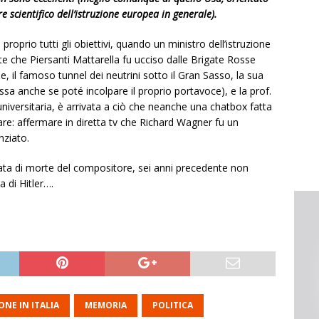
re scientifico dell’istruzione europea in generale).
roprio tutti gli obiettivi, quando un ministro dell’istruzione
e che Piersanti Mattarella fu ucciso dalle Brigate Rosse
, il famoso tunnel dei neutrini sotto il Gran Sasso, la sua
a anche se poté incolpare il proprio portavoce), e la prof.
 universitaria, è arrivata a ciò che neanche una chatbox fatta
re: affermare in diretta tv che Richard Wagner fu un
nziato.
data di morte del compositore, sei anni precedente non
a di Hitler….
ONE IN ITALIA
MEMORIA
POLITICA