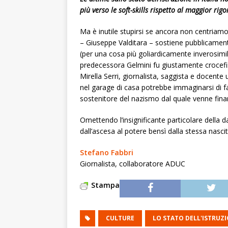
più verso le soft-skills rispetto al maggior rigo
Ma è inutile stupirsi se ancora non centriamo p
– Giuseppe Valditara – sostiene pubblicament
(per una cosa più goliardicamente inverosimile
predecessora Gelmini fu giustamente crocefiss
Mirella Serri, giornalista, saggista e docente
nel garage di casa potrebbe immaginarsi di fa
sostenitore del nazismo dal quale venne fina
Omettendo l’insignificante particolare della 
dall’ascesa al potere bensì dalla stessa nascit
Stefano Fabbri
Giornalista, collaboratore ADUC
Stampa
CULTURE
LO STATO DELL'ISTRUZI