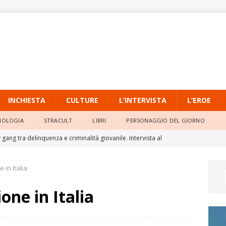
INCHIESTA
CULTURE
L’INTERVISTA
L’EROE
NOLOGIA
STRACULT
LIBRI
PERSONAGGIO DEL GIORNO
gang tra delinquenza e criminalità giovanile. Intervista al
io dell’Università Pontificia Salesiana
L'INTERVISTA
e in Italia
o, la quarta ondata di calore persiste con massime sempre molto
ione in Italia
ia Locale di Raffadali, il TAR accoglie il ricorso di un agente e
o della Prefettura
ATTUALITÀ