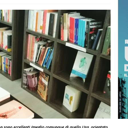
RRAGOSTO SI BRINDA CON IL PROFUMO DELLA SICILIA
 NOT? 2026 È L’EDIZIONE DEI RECORD: MIGLIAIA DI PRESENZE A
TTA
ISTANTANEA
 non sono eccellenti (meglio comunque di quello Usa, orientato