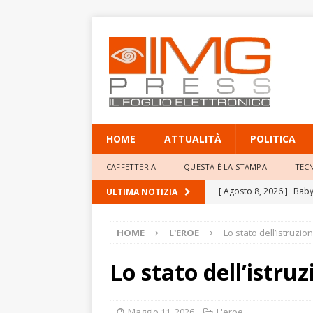
HOME
ATTUALITÀ
POLITICA
CAFFETTERIA
QUESTA È LA STAMPA
TEC
[ Agosto 8, 2026 ]
Baby 
ULTIMA NOTIZIA
Professor Giacinto Frogg
HOME
L'EROE
Lo stato dell’istruzion
[ Agosto 8, 2026 ]
Mete
elevate
ATTUALITÀ
Lo stato dell’istruz
[ Agosto 8, 2026 ]
Poliz
annulla il provvediment
Maggio 11, 2026
L'eroe