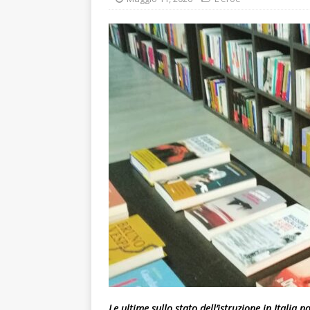
[ Agosto 8, 2026 ]
A FE
STRACULT
[ Agosto 8, 2026 ]
WINE
SANT’ANDREA DI ROME
Le ultime sullo stato dell’istruzione in Italia