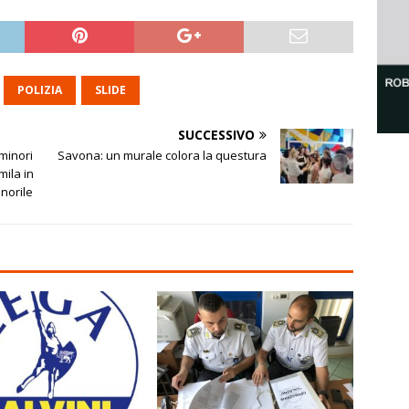
POLIZIA
SLIDE
SUCCESSIVO
 minori
Savona: un murale colora la questura
mila in
inorile