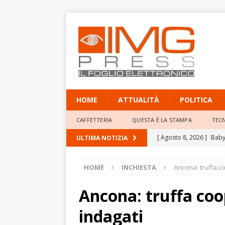
HOME
ATTUALITÀ
POLITICA
CAFFETTERIA
QUESTA È LA STAMPA
TEC
[ Agosto 8, 2026 ]
Baby 
ULTIMA NOTIZIA
Professor Giacinto Frogg
HOME
INCHIESTA
Ancona: truffa co
[ Agosto 8, 2026 ]
Mete
elevate
ATTUALITÀ
Ancona: truffa coo
[ Agosto 8, 2026 ]
Poliz
indagati
annulla il provvediment