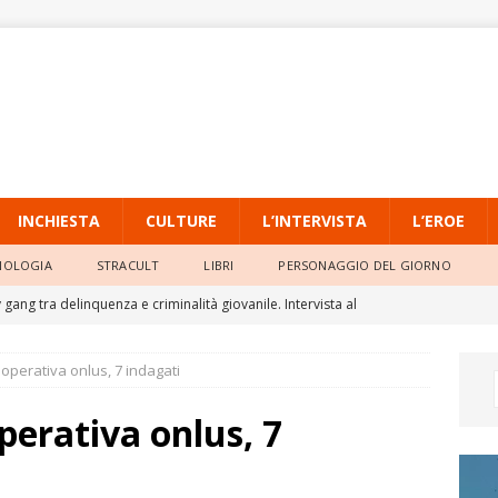
INCHIESTA
CULTURE
L’INTERVISTA
L’EROE
NOLOGIA
STRACULT
LIBRI
PERSONAGGIO DEL GIORNO
gang tra delinquenza e criminalità giovanile. Intervista al
io dell’Università Pontificia Salesiana
L'INTERVISTA
operativa onlus, 7 indagati
o, la quarta ondata di calore persiste con massime sempre molto
perativa onlus, 7
ia Locale di Raffadali, il TAR accoglie il ricorso di un agente e
o della Prefettura
ATTUALITÀ