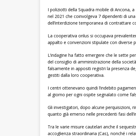
I poliziotti della Squadra mobile di Ancona, a 
nel 2021 che coinvolgeva 7 dipendenti di una
dell’interdizione temporanea di contrattare c
La cooperativa onlus si occupava prevalenteme
appalto e convenzioni stipulate con diverse pr
L’indagine ha fatto emergere che le sette per
del consiglio di amministrazione della società, 
falsamente in appositi registri la presenza deg
gestiti dalla loro cooperativa.
I centri ottenevano quindi l’indebito pagame
al giorno per ogni ospite segnalato come fa
Gli investigatori, dopo alcune perquisizioni,
quanto già emerso nelle precedenti fasi dell’i
Tra le varie misure cautelari anche il sequestr
accoglienza straordinaria (Cas), nonché i relat