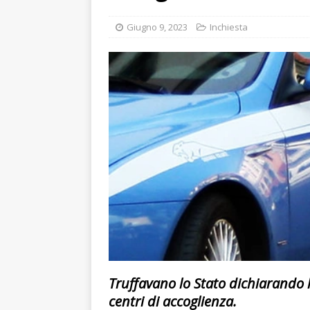
[ Agosto 8, 2026 ]
A FE
Giugno 9, 2023
Inchiesta
STRACULT
[ Agosto 8, 2026 ]
WINE
SANT’ANDREA DI ROME
Truffavano lo Stato dichiarando la
centri di accoglienza.