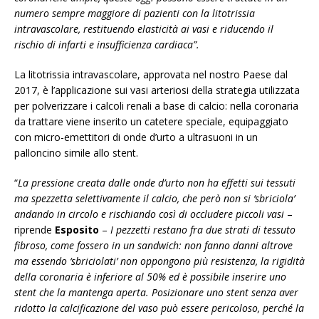
numero sempre maggiore di pazienti con la litotrissia
intravascolare, restituendo elasticità ai vasi e riducendo il
rischio di infarti e insufficienza cardiaca”.
La litotrissia intravascolare, approvata nel nostro Paese dal
2017, è l’applicazione sui vasi arteriosi della strategia utilizzata
per polverizzare i calcoli renali a base di calcio: nella coronaria
da trattare viene inserito un catetere speciale, equipaggiato
con micro-emettitori di onde d’urto a ultrasuoni in un
palloncino simile allo stent.
“
La pressione creata dalle onde d’urto non ha effetti sui tessuti
ma spezzetta selettivamente il calcio, che però non si ‘sbriciola’
andando in circolo e rischiando così di occludere piccoli vasi
–
riprende
Esposito
–
I pezzetti restano fra due strati di tessuto
fibroso, come fossero in un sandwich: non fanno danni altrove
ma essendo ‘sbriciolati’ non oppongono più resistenza, la rigidità
della coronaria è inferiore al 50% ed è possibile inserire uno
stent che la mantenga aperta. Posizionare uno stent senza aver
ridotto la calcificazione del vaso può essere pericoloso, perché la