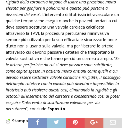
rigidità della coronaria impone di usare una pressione molto
elevata per gonfiare il palloncino e questo può portare a
dissezioni del vaso
”. L’intervento di litotrissia intravascolare da
qualche tempo viene eseguito anche in pazienti anziani a cui
deve essere sostituita una valvola cardiaca calcificata
attraverso la TAVI, la procedura percutanea mininvasiva
sempre più utilizzata per la sua efficacia e sicurezza: le onde
d’urto non si usano sulla valvola, ma per ‘liberare’ le arterie
attraverso cui devono passare i cateteri che trasportano la
valvola sostitutiva e che hanno perciò un diametro ampio. “
Se
le arterie periferiche da cui si deve passare sono calcificate,
come capita spesso in pazienti molto anziani come quelli a cui
devono essere sostituite valvole cardiache irrigidite, il passaggio
dell’ampio catetere con la valvola può diventare impossibile: la
litotrissia può risolvere questi casi, eliminando la rigidità e gli
ostacoli all’inserimento del catetere e consentendo così di poter
eseguire l’intervento di sostituzione valvolare per via
percutanea
”, conclude
Esposito
.
Stampa