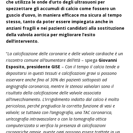
che utilizza le onde d’urto degli ultrasuoni per
spezzettare gli accumuli di calcio come fossero un
guscio d’uovo, in maniera efficace ma sicura al tempo
stesso, tanto da poter essere impiegata anche in
anziani fragili e nei pazienti candidati alla sostituzione
della valvola aortica per migliorare l’esito
dell’intervento.
“
La calcificazione delle coronarie e delle valvole cardiache è un
riscontro comune all’aumentare dell’età
– spiega
Giovanni
Esposito, presidente GISE
–
Con il tempo il calcio tende a
depositarsi in questi tessuti e calcificazioni gravi si possono
osservare anche fino al 30% dei pazienti sottoposti ad
angiografia coronarica, mentre le stenosi valvolari sono il
risultato della calcificazione delle valvole associata
all’invecchiamento. L’irrigidimento indotto dal calcio è molto
pericoloso, perché pregiudica la corretta funzione di vasi e
valvole; se tuttavia con l’angiografia, una TAC coronarica,
un’ecografia intravascolare o con la tomografia ottica
computerizzata si verifica la presenza di calcificazioni
coronariche ampie, queste oggi possono essere trattate in un