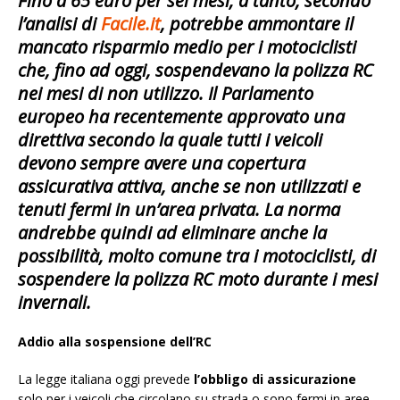
Fino a 65 euro per sei mes
i; a tanto, secondo
l’analisi di
Facile.it
, potrebbe ammontare il
mancato risparmio
medio per i motociclisti
che, fino ad oggi,
sospendevano la polizza RC
nei mesi di non utilizzo. Il Parlamento
europeo ha recentemente approvato una
direttiva secondo la quale
tutti i veicoli
devono sempre avere una
copertura
assicurativa attiva
, anche se non utilizzati e
tenuti fermi in un’area privata. La norma
andrebbe quindi ad eliminare anche la
possibilità, molto comune tra i
motociclisti
, di
sospendere la polizza RC moto
durante i mesi
invernali.
Addio alla sospensione dell’RC
La legge italiana oggi prevede
l’obbligo di assicurazione
solo per i veicoli che circolano su strada o sono fermi in aree