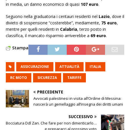
in media, un danno economico di quasi
107 euro
.
Seguono nella graduatoria i centauri residenti nel
Lazio
, dove il
divieto di sospensione “costerebbe”, mediamente,
75 euro
,
mentre per quelli residenti in
Calabria
, terzo posto in
classifica, il mancato risparmio arriverebbe a
69 euro
.
Stampa
ASSICURAZIONE
ATTUALITÀ
ITALIA
RC MOTO
SICUREZZA
TARIFFE
PRECEDENTE
Avvocati palestinesi in visita all’Ordine di Messina:
nascerà un gemellaggio all’insegna dei diritti umani
SUCCESSIVO
Bocciatura Ddl Zan. Che fare per non dimenticarlo…
e prepararci al prossimo voto