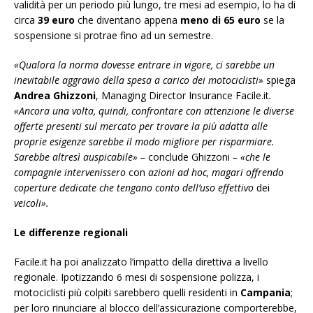
validità per un periodo più lungo, tre mesi ad esempio, lo ha di
circa
39 euro
che diventano appena
meno di 65
euro
se la
sospensione si protrae fino ad un semestre.
«Qualora la norma dovesse entrare in vigore, ci sarebbe un
inevitabile aggravio della spesa a carico dei motociclisti»
spiega
Andrea Ghizzoni
, Managing Director Insurance Facile.it
.
«Ancora una volta, quindi, confrontare con attenzione le diverse
offerte presenti sul mercato per trovare la più adatta alle
proprie esigenze sarebbe il modo migliore per risparmiare.
Sarebbe altresì auspicabile» –
conclude Ghizzoni
– «che le
compagnie intervenissero
con
azioni ad hoc, magari offrendo
coperture dedicate che tengano conto dell’uso effettivo
dei
veicoli».
Le differenze regionali
Facile.it ha poi analizzato l’impatto della direttiva a livello
regionale. Ipotizzando 6 mesi di sospensione polizza, i
motociclisti più colpiti sarebbero quelli residenti in
Campania
;
per loro rinunciare al blocco dell’assicurazione comporterebbe,