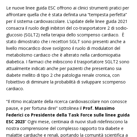
Le nuove linee guida ESC offrono ai clinici strumenti pratici per
affrontare quella che è stata definita una “tempesta perfetta”
per il sistema cardiovascolare. L’update delle linee guida 2021
consacra il ruolo degli inibitori del co-trasportatore 2 di sodio-
glucosio (SGLT2) nella terapia dello scompenso cardiaco. È
stato dimostrato che i recettori SGLT sono presenti anche a
livello miocardico dove svolgono il ruolo di modulatori del
metabolismo cardiaco che è alterato nella cardiomiopatia
diabetica. I farmaci che inibiscono il trasportatore SGLT2 sono
attualmente indicati anche per pazienti che presentano sia
diabete mellito di tipo 2 che patologia renale cronica, con
l’obiettivo di diminuire la probabilità di sviluppare scompenso
cardiaco.
“Il ritmo incalzante della ricerca cardiovascolare non conosce
pause, e per fortuna direi” sottolinea il
Prof. Massimo
Federici co Presidente della Task Force sulle linee guida
ESC 2023
” Ogni mese, centinaia di nuovi studi ridefiniscono la
nostra comprensione del complesso rapporto tra diabete e
malattie cardiache e renali, portando la comunità scientifica a