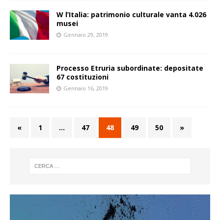
W l’Italia: patrimonio culturale vanta 4.026
musei
Gennaio 29, 2019
Processo Etruria subordinate: depositate
67 costituzioni
Gennaio 16, 2019
«
1
…
47
48
49
50
»