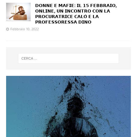
𝗗𝗢𝗡𝗡𝗘 𝗘 𝗠𝗔𝗙𝗜𝗘: 𝗜𝗟 𝟭𝟱 𝗙𝗘𝗕𝗕𝗥𝗔𝗜𝗢,
𝗢𝗡𝗟𝗜𝗡𝗘, 𝗨𝗡 𝗜𝗡𝗖𝗢𝗡𝗧𝗥𝗢 𝗖𝗢𝗡 𝗟𝗔
𝗣𝗥𝗢𝗖𝗨𝗥𝗔𝗧𝗥𝗜𝗖𝗘 𝗖𝗔𝗟𝗢̀ 𝗘 𝗟𝗔
𝗣𝗥𝗢𝗙𝗘𝗦𝗦𝗢𝗥𝗘𝗦𝗦𝗔 𝗗𝗜𝗡𝗢
Febbraio 10, 2022