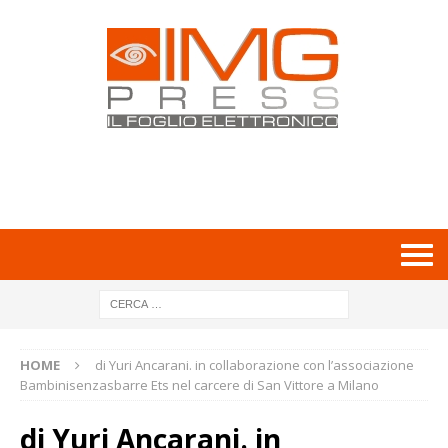
HOME
di Yuri Ancarani. in collaborazione con l’associazione
Bambinisenzasbarre Ets nel carcere di San Vittore a Milano
di Yuri Ancarani. in