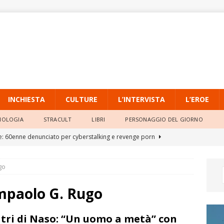
INCHIESTA
CULTURE
L’INTERVISTA
L’EROE
NOLOGIA
STRACULT
LIBRI
PERSONAGGIO DEL GIORNO
e: 60enne denunciato per cyberstalking e revenge porn
go
isizioni e sequestri a Napoli e in provincia di Reggio Calabria
ampaolo G. Rugo
alumera Jazz Fest 2026, il 10 agosto il primo appuntamento con
tri di Naso: “Un uomo a metà” con
e nel mare”. Nasce il format “Fish & Jazz”
ISTANTANEA