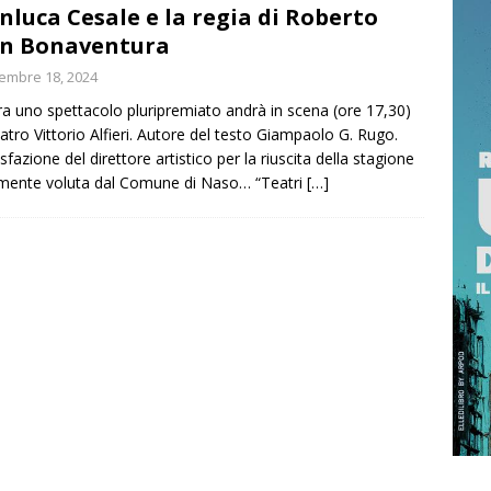
nluca Cesale e la regia di Roberto
inelle: il MASE ricorda le vittime. Pichetto: “Impegno comune per
n Bonaventura
TTUALITÀ
embre 18, 2024
: giardiniere di mattina, spacciatore nel pomeriggio, un arresto
a uno spettacolo pluripremiato andrà in scena (ore 17,30)
eatro Vittorio Alfieri. Autore del testo Giampaolo G. Rugo.
sfazione del direttore artistico per la riuscita della stagione
mente voluta dal Comune di Naso… “Teatri
[…]