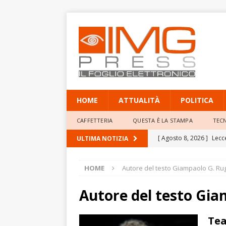
HOME
ATTUALITÀ
POLITICA
CAFFETTERIA
QUESTA È LA STAMPA
TEC
[ Agosto 8, 2026 ]
Lecc
ULTIMA NOTIZIA
ATTUALITÀ
HOME
Autore del testo Giampaolo G. Ru
[ Agosto 8, 2026 ]
Perqu
ATTUALITÀ
Autore del testo Gi
[ Agosto 8, 2026 ]
Rocc
Tea
Santi Scarcella e “Zatter