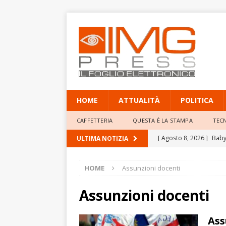
HOME
ATTUALITÀ
POLITICA
CAFFETTERIA
QUESTA È LA STAMPA
TEC
[ Agosto 8, 2026 ]
Baby 
ULTIMA NOTIZIA
Professor Giacinto Frogg
HOME
Assunzioni docenti
[ Agosto 8, 2026 ]
Mete
elevate
ATTUALITÀ
Assunzioni docenti
[ Agosto 8, 2026 ]
Poliz
Ass
annulla il provvediment