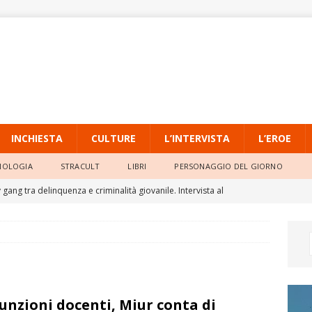
INCHIESTA
CULTURE
L’INTERVISTA
L’EROE
NOLOGIA
STRACULT
LIBRI
PERSONAGGIO DEL GIORNO
gang tra delinquenza e criminalità giovanile. Intervista al
io dell’Università Pontificia Salesiana
L'INTERVISTA
o, la quarta ondata di calore persiste con massime sempre molto
ia Locale di Raffadali, il TAR accoglie il ricorso di un agente e
unzioni docenti, Miur conta di
o della Prefettura
ATTUALITÀ