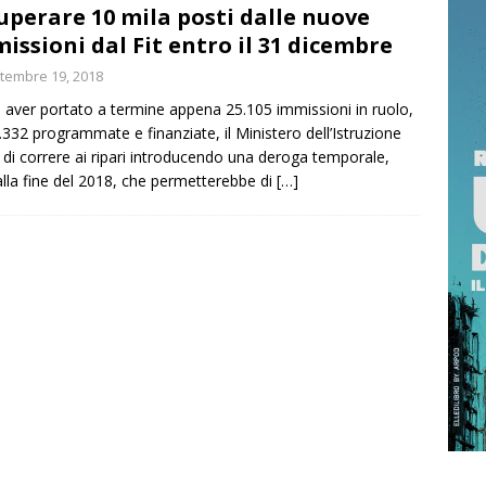
uperare 10 mila posti dalle nuove
RRAGOSTO SI BRINDA CON IL PROFUMO DELLA SICILIA
issioni dal Fit entro il 31 dicembre
tembre 19, 2018
 NOT? 2026 È L’EDIZIONE DEI RECORD: MIGLIAIA DI PRESENZE A
aver portato a termine appena 25.105 immissioni in ruolo,
.332 programmate e finanziate, il Ministero dell’Istruzione
TTA
ISTANTANEA
 di correre ai ripari introducendo una deroga temporale,
alla fine del 2018, che permetterebbe di
[…]