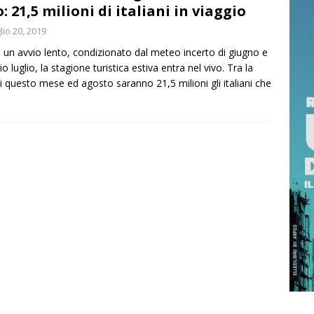
o: 21,5 milioni di italiani in viaggio
non dimenticare Cassarà, Antiochia e Agostino
POLITICA
lio 20, 2019
 di Catania, al via i lavori da 6,5 mln per nuovo varco sud e parco
un avvio lento, condizionato dal meteo incerto di giugno e
zio luglio, la stagione turistica estiva entra nel vivo. Tra la
di questo mese ed agosto saranno 21,5 milioni gli italiani che