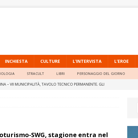
INCHIESTA
CULTURE
L’INTERVISTA
L’EROE
NOLOGIA
STRACULT
LIBRI
PERSONAGGIO DEL GIORNO
INA – VII MUNICIPALITÀ, TAVOLO TECNICO PERMANENTE. GLI
ARE LA RETE IDRICA E RIDURRE I DISAGI
POLITICA
E SULLO STRETTO, ASSOCIAZIONI: NO ALL’ENNESIMA
DATI CERTI
POLITICA
o d’estate: L’omicidio del prof Matteo Bottari. Un possibile
oturismo-SWG, stagione entra nel
fessionale di Bottari (nona puntata)
INCHIESTA