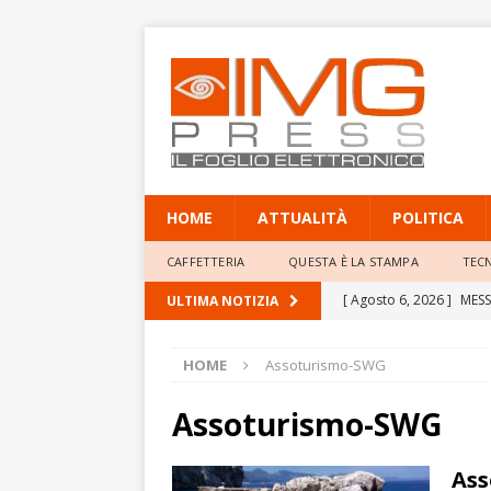
HOME
ATTUALITÀ
POLITICA
CAFFETTERIA
QUESTA È LA STAMPA
TEC
[ Agosto 6, 2026 ]
MESS
ULTIMA NOTIZIA
INTERVENTI PER RAFFORZ
HOME
Assoturismo-SWG
[ Agosto 6, 2026 ]
PONT
ACCELERAZIONE SENZA 
Assoturismo-SWG
[ Agosto 6, 2026 ]
Giall
Ass
movente il progetto pro