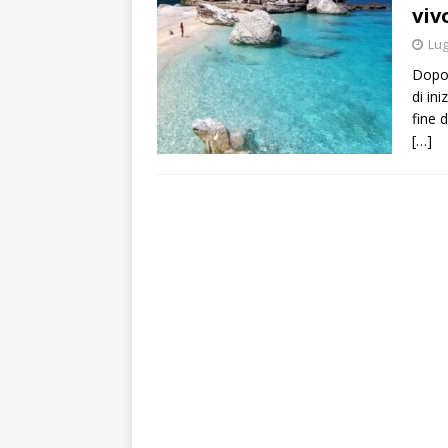
viv
[ Agosto 6, 2026 ]
Per 
Lug
[ Agosto 6, 2026 ]
Porto
Dopo 
di ini
del Faro
ATTUALITÀ
fine 
[…]