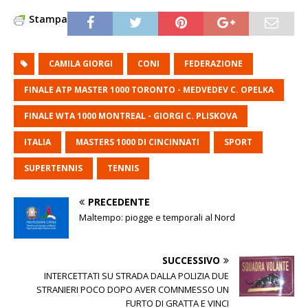
Stampa
CAMILA GIORGI
CONI
FEDERAZIONE
FINALE ATP MASTER 1000 TORONTO - MEDVEDEV C. OPELKA
FINALE WTA 1000 MONTREAL - GIORGI C. PLISKOVA
ITALIA
MASTERS 1000 DI CINCINNATI
SPORT
SUPERTENNIS
TENNIS
PRECEDENTE
Maltempo: piogge e temporali al Nord
SUCCESSIVO
INTERCETTATI SU STRADA DALLA POLIZIA DUE
STRANIERI POCO DOPO AVER COMNMESSO UN
FURTO DI GRATTA E VINCI