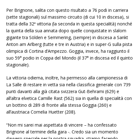
Per Brignone, salita con questo risultato a 76 podi in carriera
(sette stagionali) sul massimo circuito (di cui 10 in discesa), si
tratta della 32ª vittoria (la seconda in questa specialità) nonché
la quinta della sua annata dopo quelle conquistate in slalom
gigante tra Sölden e Semmering, (sempre) in discesa a Sankt
Anton am Arlberg (tutte e tre in Austria) e in super-G sulla pista
olimpica di Cortina d’Ampezzo. Goggia, invece, ha raggiunto il
suo 59° podio in Coppa del Mondo (il 37° in discesa ed il quinto
stagionale).
La vittoria odierna, inoltre, ha permesso alla campionessa di
La Salle di restare in vetta sia nella classifica generale con 739
punti davanti alla già citata svizzera Gut-Behrami (629) e
all’altra elvetica Camille Rast (562) sia in quella di specialità con
un bottino di 289 di fronte alla stessa Goggia (260) e
all’austriaca Cornelia Huetter (208).
“Non mi sarei mai aspettata di vincere – ha confessato
Brignone al termine della gara -. Credo sia un momento
davvero speciale per la nostra squadra, stiamo facendo