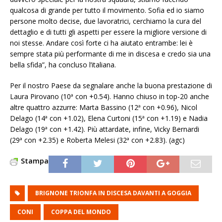
qualcosa di grande per tutto il movimento. Sofia ed io siamo
persone molto decise, due lavoratrici, cerchiamo la cura del
dettaglio e di tutti gli aspetti per essere la migliore versione di
noi stesse. Andare così forte ci ha aiutato entrambe: lei è
sempre stata più performante di me in discesa e credo sia una
bella sfida”, ha concluso l’italiana.
Per il nostro Paese da segnalare anche la buona prestazione di
Laura Pirovano (10ª con +0.54). Hanno chiuso in top-20 anche
altre quattro azzurre: Marta Bassino (12ª con +0.96), Nicol
Delago (14ª con +1.02), Elena Curtoni (15ª con +1.19) e Nadia
Delago (19ª con +1.42). Più attardate, infine, Vicky Bernardi
(29ª con +2.35) e Roberta Melesi (32ª con +2.83). (agc)
Stampa
BRIGNONE TRIONFA IN DISCESA DAVANTI A GOGGIA
CONI
COPPA DEL MONDO