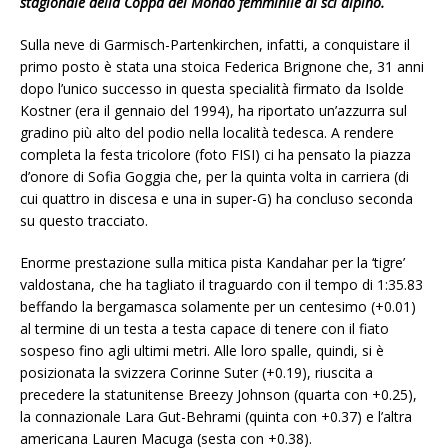
stagionale della Coppa del Mondo femminile di sci alpino.
Sulla neve di Garmisch-Partenkirchen, infatti, a conquistare il
primo posto è stata una stoica Federica Brignone che, 31 anni
dopo l’unico successo in questa specialità firmato da Isolde
Kostner (era il gennaio del 1994), ha riportato un’azzurra sul
gradino più alto del podio nella località tedesca. A rendere
completa la festa tricolore (foto FISI) ci ha pensato la piazza
d’onore di Sofia Goggia che, per la quinta volta in carriera (di
cui quattro in discesa e una in super-G) ha concluso seconda
su questo tracciato.
Enorme prestazione sulla mitica pista Kandahar per la ‘tigre’
valdostana, che ha tagliato il traguardo con il tempo di 1:35.83
beffando la bergamasca solamente per un centesimo (+0.01)
al termine di un testa a testa capace di tenere con il fiato
sospeso fino agli ultimi metri. Alle loro spalle, quindi, si è
posizionata la svizzera Corinne Suter (+0.19), riuscita a
precedere la statunitense Breezy Johnson (quarta con +0.25),
la connazionale Lara Gut-Behrami (quinta con +0.37) e l’altra
americana Lauren Macuga (sesta con +0.38).