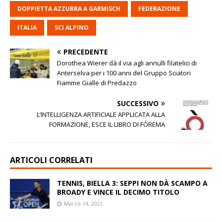
DOPPIETTA AZZURRA A GARMISCH
FEDERAZIONE
ITALIA
SCI ALPINO
PRECEDENTE
Dorothea Wierer dà il via agli annulli filatelici di
Anterselva per i 100 anni del Gruppo Sciatori
Fiamme Gialle di Predazzo
SUCCESSIVO
L’INTELLIGENZA ARTIFICIALE APPLICATA ALLA
FORMAZIONE, ESCE IL LIBRO DI FÒREMA
ARTICOLI CORRELATI
TENNIS, BIELLA 3: SEPPI NON DÀ SCAMPO A
BROADY E VINCE IL DECIMO TITOLO
Marzo 14, 2021