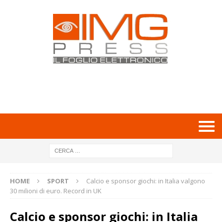
HOME
SPORT
Calcio e sponsor giochi: in Italia valgono
30 milioni di euro. Record in UK
Calcio e sponsor giochi: in Italia