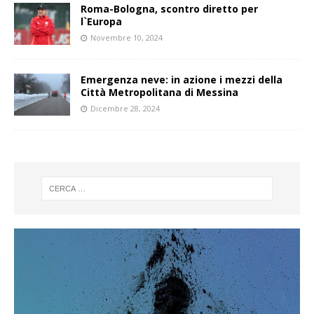
Roma-Bologna, scontro diretto per
l`Europa
Novembre 10, 2024
Emergenza neve: in azione i mezzi della
Città Metropolitana di Messina
Dicembre 28, 2024