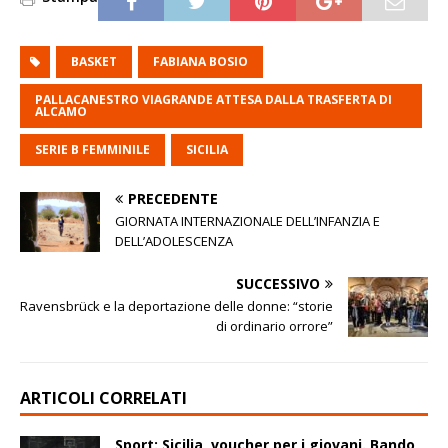
BASKET
FABIANA BOSIO
PALLACANESTRO VIAGRANDE ATTESA DALLA TRASFERTA DI
ALCAMO
SERIE B FEMMINILE
SICILIA
PRECEDENTE
GIORNATA INTERNAZIONALE DELL’INFANZIA E
DELL’ADOLESCENZA
SUCCESSIVO
Ravensbrück e la deportazione delle donne: “storie
di ordinario orrore”
ARTICOLI CORRELATI
Sport: Sicilia, voucher per i giovani. Bando