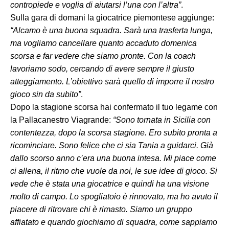
contropiede e voglia di aiutarsi l’una con l’altra”
.
Sulla gara di domani la giocatrice piemontese aggiunge:
“Alcamo è una buona squadra. Sarà una trasferta lunga,
ma vogliamo cancellare quanto accaduto domenica
scorsa e far vedere che siamo pronte. Con la coach
lavoriamo sodo, cercando di avere sempre il giusto
atteggiamento. L’obiettivo sarà quello di imporre il nostro
gioco sin da subito”
.
Dopo la stagione scorsa hai confermato il tuo legame con
la Pallacanestro Viagrande:
“Sono tornata in Sicilia con
contentezza, dopo la scorsa stagione. Ero subito pronta a
ricominciare. Sono felice che ci sia Tania a guidarci. Già
dallo scorso anno c’era una buona intesa. Mi piace come
ci allena, il ritmo che vuole da noi, le sue idee di gioco. Si
vede che è stata una giocatrice e quindi ha una visione
molto di campo. Lo spogliatoio è rinnovato, ma ho avuto il
piacere di ritrovare chi è rimasto. Siamo un gruppo
affiatato e quando giochiamo di squadra, come sappiamo