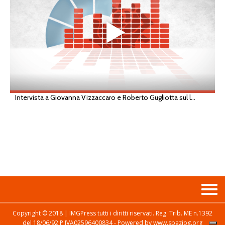
Copyright © 2018 | IMGPress tutti i diritti riservati. Reg. Trib. ME n.1392
del 18/06/92 P.IVA02596400834 - Powered by www.spaziog.org