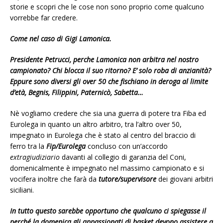
storie e scopri che le cose non sono proprio come qualcuno
vorrebbe far credere.
Come nel caso di Gigi Lamonica.
Presidente Petrucci, perche Lamonica non arbitra nel nostro
campionato? Chi blocca il suo ritorno? E’ solo roba di anzianità?
Eppure sono diversi gli over 50 che fischiano in deroga al limite
d’età, Begnis, Filippini, Paternicò, Sabetta…
Nè vogliamo credere che sia una guerra di potere tra Fiba ed
Eurolega in quanto un altro arbitro, tra l’altro over 50,
impegnato in Eurolega che è stato al centro del braccio di
ferro tra la
Fip/Eurolega
concluso con un’accordo
extragiudiziario
davanti al collegio di garanzia del Coni,
domenicalmente è impegnato nel massimo campionato e si
vocifera inoltre che farà da
tutore/supervisore
dei giovani arbitri
siciliani.
In tutto questo sarebbe opportuno che qualcuno ci spiegasse il
perché la domenica gli appassionati di basket devono assistere a