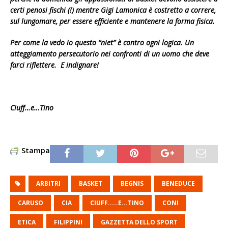
certi penosi fischi (!) mentre Gigi Lamonica è costretto a correre,
sul lungomare, per essere efficiente e mantenere la forma fisica.
Per come la vedo io questo “niet” è contro ogni logica. Un
atteggiamento persecutorio nei confronti di un uomo che deve
farci riflettere. E indignare!
Ciuff…e…Tino
Stampa
ARBITRI
BASKET
BEGNIS
BENEDUCE
CARUSO
CIA
CIUFF.....E...TINO
CONI
ETICA
FILIPPINI
GAZZETTA DELLO SPORT