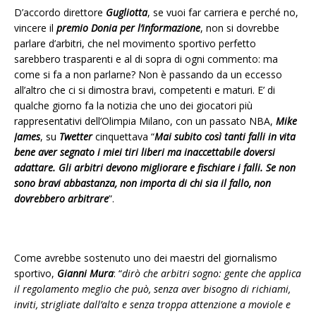
D’accordo direttore
Gugliotta
, se vuoi far carriera e perché no,
vincere il
premio Donia per l’informazione
, non si dovrebbe
parlare d’arbitri, che nel movimento sportivo perfetto
sarebbero trasparenti e al di sopra di ogni commento: ma
come si fa a non parlarne? Non è passando da un eccesso
all’altro che ci si dimostra bravi, competenti e maturi. E’ di
qualche giorno fa la notizia che uno dei giocatori più
rappresentativi dell’Olimpia Milano, con un passato NBA,
Mike
James
, su
Twetter
cinquettava “
Mai subito così tanti falli in vita
bene aver segnato i miei tiri liberi ma inaccettabile doversi
adattare. Gli arbitri devono migliorare e fischiare i falli. Se non
sono bravi abbastanza, non importa di chi sia il fallo, non
dovrebbero arbitrare
”.
Come avrebbe sostenuto uno dei maestri del giornalismo
sportivo,
Gianni Mura
: “
dirò che arbitri sogno: gente che applica
il regolamento meglio che può, senza aver bisogno di richiami,
inviti, strigliate dall’alto e senza troppa attenzione a moviole e