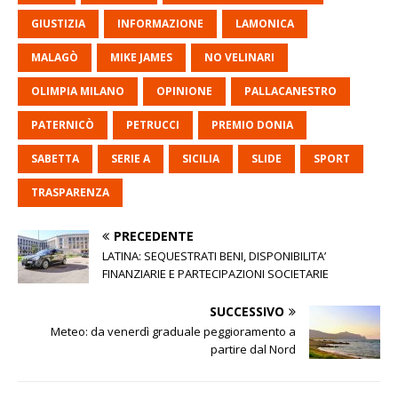
GIUSTIZIA
INFORMAZIONE
LAMONICA
MALAGÒ
MIKE JAMES
NO VELINARI
OLIMPIA MILANO
OPINIONE
PALLACANESTRO
PATERNICÒ
PETRUCCI
PREMIO DONIA
SABETTA
SERIE A
SICILIA
SLIDE
SPORT
TRASPARENZA
PRECEDENTE
LATINA: SEQUESTRATI BENI, DISPONIBILITA’
FINANZIARIE E PARTECIPAZIONI SOCIETARIE
SUCCESSIVO
Meteo: da venerdì graduale peggioramento a
partire dal Nord