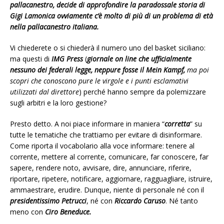
pallacanestro, decide di approfondire la paradossale storia di
Gigi Lamonica ovviamente c’è molto di più di un problema di età
nella pallacanestro italiana.
Vi chiederete o si chiederà il numero uno del basket siciliano:
ma questi di
IMG Press
(
giornale on line che ufficialmente
nessuno dei federali legge, neppure fosse il Mein Kampf,
ma poi
scopri che conoscono pure le virgole e i punti esclamativi
utilizzati dal direttore
) perché hanno sempre da polemizzare
sugli arbitri e la loro gestione?
Presto detto. A noi piace informare in maniera “
corretta
” su
tutte le tematiche che trattiamo per evitare di disinformare.
Come riporta il vocabolario alla voce informare: tenere al
corrente, mettere al corrente, comunicare, far conoscere, far
sapere, rendere noto, avvisare, dire, annunciare, riferire,
riportare, ripetere, notificare, aggiornare, ragguagliare, istruire,
ammaestrare, erudire. Dunque, niente di personale né con il
presidentissimo Petrucci
, né con
Riccardo Caruso
. Né tanto
meno con
Ciro Beneduce.