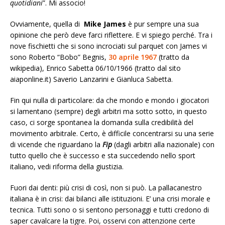
quotidiani
”. Mi associo!
Ovviamente, quella di
Mike James
è pur sempre una sua
opinione che però deve farci riflettere. E vi spiego perché. Tra i
nove fischietti che si sono incrociati sul parquet con James vi
sono Roberto “Bobo” Begnis,
30 aprile
1967
(tratto da
wikipedia), Enrico Sabetta 06/10/1966 (tratto dal sito
aiaponline.it) Saverio Lanzarini e Gianluca Sabetta.
Fin qui nulla di particolare: da che mondo e mondo i giocatori
si lamentano (sempre) degli arbitri ma sotto sotto, in questo
caso, ci sorge spontanea la domanda sulla credibilità del
movimento arbitrale. Certo, è difficile concentrarsi su una serie
di vicende che riguardano la
Fip
(dagli arbitri alla nazionale) con
tutto quello che è successo e sta succedendo nello sport
italiano, vedi riforma della giustizia.
Fuori dai denti: più crisi di così, non si può. La pallacanestro
italiana è in crisi: dai bilanci alle istituzioni. E’ una crisi morale e
tecnica. Tutti sono o si sentono personaggi e tutti credono di
saper cavalcare la tigre. Poi, osservi con attenzione certe