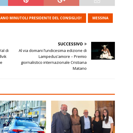
IANO MINUTOLI PRESIDENTE DEL CONSIGLIO!
MESSINA
SUCCESSIVO
al di
Al via domani l’undicesima edizione di
lvik
Lampedus’amore – Premio
ne
giornalistico internazionale Cristiana
Matano