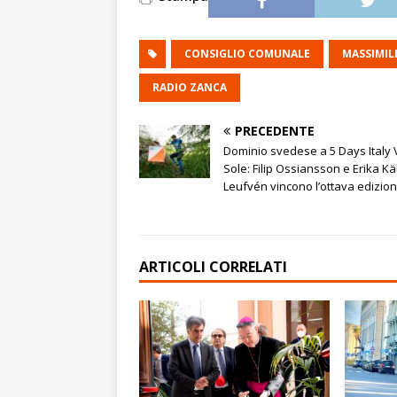
CONSIGLIO COMUNALE
MASSIMIL
RADIO ZANCA
PRECEDENTE
Dominio svedese a 5 Days Italy V
Sole: Filip Ossiansson e Erika Käl
Leufvén vincono l’ottava edizio
ARTICOLI CORRELATI