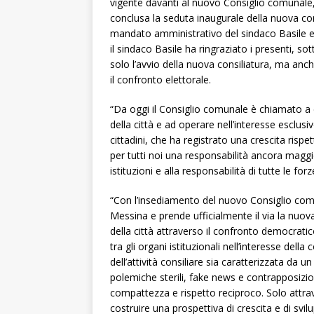
vigente davanti al nuovo Consiglio comunale, 
conclusa la seduta inaugurale della nuova con
mandato amministrativo del sindaco Basile e d
il sindaco Basile ha ringraziato i presenti, 
solo l’avvio della nuova consiliatura, ma a
il confronto elettorale.
“Da oggi il Consiglio comunale è chiamato a 
della città e ad operare nell’interesse esclu
cittadini, che ha registrato una crescita risp
per tutti noi una responsabilità ancora maggio
istituzioni e alla responsabilità di tutte le forz
“Con l’insediamento del nuovo Consiglio comu
Messina e prende ufficialmente il via la nuov
della città attraverso il confronto democrat
tra gli organi istituzionali nell’interesse d
dell’attività consiliare sia caratterizzata da
polemiche sterili, fake news e contrapposizio
compattezza e rispetto reciproco. Solo attrav
costruire una prospettiva di crescita e di svil