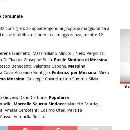
io comunale
2 consiglieri: 20 appartengono ai gruppi di maggioranza a
i è stato attribuito il premio di maggioranza, mentre 12
erena Giannetto; Massimiliano Minutoli; Nello Pergolizzi;
ia Di Ciuccio; Giuseppe Busà.
Basile Sindaco di Messina
:
ncesco Benedetto; Valentina Capone.
Messina
La Cava; Antonino Bonfiglio.
Federico per Messina
: Mirko
mo Messina
: Giuseppe Chiarella; Lino Summa; Silvia
ro Gioveni; Dario Carbone.
Popolari e
rbello.
Marcello Scurria Sindaco:
Marcello Scurria;
a
: Amalia Centofanti; Cosimo Oteri.
Partito
 Russo; Antonella Russo.