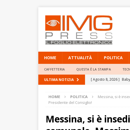
HOME
ATTUALITÀ
POLITICA
CAFFETTERIA
QUESTA È LA STAMPA
TEC
[ Agosto 8, 2026 ]
Baby 
ULTIMA NOTIZIA
Professor Giacinto Frogg
HOME
POLITICA
Messina, si è inse
[ Agosto 8, 2026 ]
Mete
Presidente del Consiglio!
elevate
ATTUALITÀ
Messina, si è insed
[ Agosto 8, 2026 ]
Poliz
annulla il provvediment