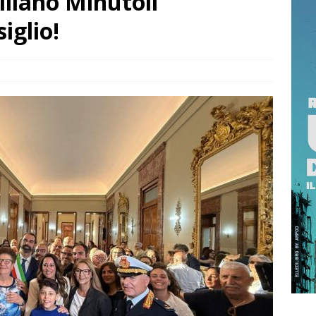
liano Minutoli
RRAGOSTO SI BRINDA CON IL PROFUMO DELLA SICILIA
iglio!
 NOT? 2026 È L’EDIZIONE DEI RECORD: MIGLIAIA DI PRESENZE A
TTA
ISTANTANEA