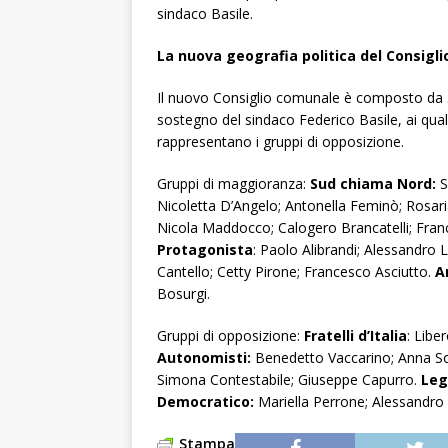
sindaco Basile.
La nuova geografia politica del Consigl
Il nuovo Consiglio comunale è composto da 3
sostegno del sindaco Federico Basile, ai qual
rappresentano i gruppi di opposizione.
Gruppi di maggioranza:
Sud chiama Nord:
S
Nicoletta D’Angelo; Antonella Feminò; Rosar
Nicola Maddocco; Calogero Brancatelli; Fra
Protagonista
: Paolo Alibrandi; Alessandro 
Cantello; Cetty Pirone; Francesco Asciutto.
A
Bosurgi.
Gruppi di opposizione:
Fratelli d’Italia
: Libe
Autonomisti:
Benedetto Vaccarino; Anna So
Simona Contestabile; Giuseppe Capurro.
Leg
Democratico:
Mariella Perrone; Alessandro
Stampa