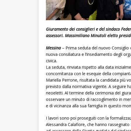
Giuramento dei consiglieri e del sindaco Feder
assessori. Massimiliano Minutoli eletto presid
Messina
– Prima seduta del nuovo Consiglio c
nuova consiliatura e l’insediamento degli organ
civica.
La seduta, rinviata rispetto alla data inizialme
concomitanza con le esequie della compianta 
Mariella Perrone, risultata la candidata più vo
previsto dalla normativa vigente. A seguire h
neoeletti. Al termine della cerimonia del giur
osservare un minuto di raccoglimento in mem
e di vicinanza alla sua famiglia in questo m
I lavori sono poi proseguiti con la formalizz
Alessandra Calafiore, che hanno rassegnato l
ad assessore della Giunta guidata dal sindaco 