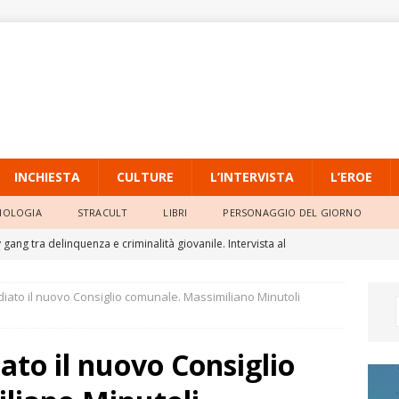
INCHIESTA
CULTURE
L’INTERVISTA
L’EROE
NOLOGIA
STRACULT
LIBRI
PERSONAGGIO DEL GIORNO
gang tra delinquenza e criminalità giovanile. Intervista al
io dell’Università Pontificia Salesiana
L'INTERVISTA
diato il nuovo Consiglio comunale. Massimiliano Minutoli
o, la quarta ondata di calore persiste con massime sempre molto
iato il nuovo Consiglio
ia Locale di Raffadali, il TAR accoglie il ricorso di un agente e
o della Prefettura
ATTUALITÀ