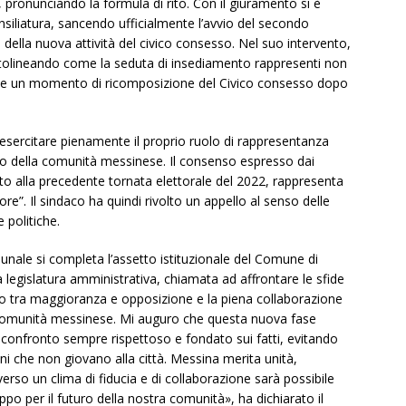
pronunciando la formula di rito. Con il giuramento si è
siliatura, sancendo ufficialmente l’avvio del secondo
ella nuova attività del civico consesso. Nel suo intervento,
sottolineando come la seduta di insediamento rappresenti non
nche un momento di ricomposizione del Civico consesso dopo
esercitare pienamente il proprio ruolo di rappresentanza
sivo della comunità messinese. Il consenso espresso dai
etto alla precedente tornata elettorale del 2022, rappresenta
re”. Il sindaco ha quindi rivolto un appello al senso delle
e politiche.
nale si completa l’assetto istituzionale del Comune di
a legislatura amministrativa, chiamata ad affrontare le sfide
ico tra maggioranza e opposizione e la piena collaborazione
ella comunità messinese. Mi auguro che questa nuova fase
 un confronto sempre rispettoso e fondato sui fatti, evitando
ni che non giovano alla città. Messina merita unità,
erso un clima di fiducia e di collaborazione sarà possibile
uppo per il futuro della nostra comunità», ha dichiarato il