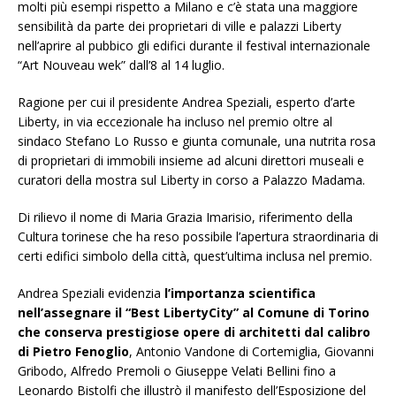
molti più esempi rispetto a Milano e c’è stata una maggiore
sensibilità da parte dei proprietari di ville e palazzi Liberty
nell’aprire al pubbico gli edifici durante il festival internazionale
“Art Nouveau wek” dall’8 al 14 luglio.
Ragione per cui il presidente Andrea Speziali, esperto d’arte
Liberty, in via eccezionale ha incluso nel premio oltre al
sindaco Stefano Lo Russo e giunta comunale, una nutrita rosa
di proprietari di immobili insieme ad alcuni direttori museali e
curatori della mostra sul Liberty in corso a Palazzo Madama.
Di rilievo il nome di Maria Grazia Imarisio, riferimento della
Cultura torinese che ha reso possibile l’apertura straordinaria di
certi edifici simbolo della città, quest’ultima inclusa nel premio.
Andrea Speziali evidenzia
l’importanza scientifica
nell’assegnare il “Best LibertyCity” al Comune di Torino
che conserva prestigiose opere di architetti dal calibro
di Pietro Fenoglio
, Antonio Vandone di Cortemiglia, Giovanni
Gribodo, Alfredo Premoli o Giuseppe Velati Bellini fino a
Leonardo Bistolfi che illustrò il manifesto dell’Esposizione del