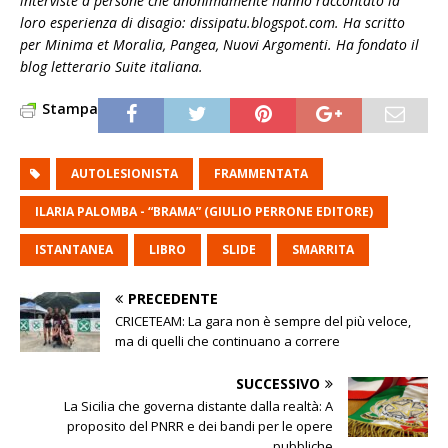
interviste a persone che anonimamente hanno raccontato la
loro esperienza di disagio: dissipatu.blogspot.com. Ha scritto
per Minima et Moralia, Pangea, Nuovi Argomenti. Ha fondato il
blog letterario Suite italiana.
Stampa
AUTOLESIONISTA
FRAMMENTATA
ILARIA PALOMBA - “BRAMA” (GIULIO PERRONE EDITORE)
ISTANTANEA
LIBRO
SLIDE
SMARRITA
PRECEDENTE
CRICETEAM: La gara non è sempre del più veloce,
ma di quelli che continuano a correre
SUCCESSIVO
La Sicilia che governa distante dalla realtà: A
proposito del PNRR e dei bandi per le opere
pubbliche