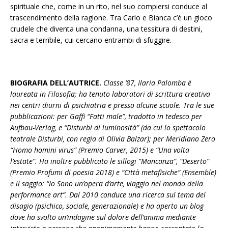
spirituale che, come in un rito, nel suo compiersi conduce al
trascendimento della ragione. Tra Carlo e Bianca c’è un gioco
crudele che diventa una condanna, una tessitura di destini,
sacra e terribile, cui cercano entrambi di sfuggire.
BIOGRAFIA DELL’AUTRICE.
Classe ’87, Ilaria Palomba è
laureata in Filosofia; ha tenuto laboratori di scrittura creativa
nei centri diurni di psichiatria e presso alcune scuole. Tra le sue
pubblicazioni: per Gaffi “Fatti male”, tradotto in tedesco per
Aufbau-Verlag, e “Disturbi di luminosità” (da cui lo spettacolo
teatrale Disturbi, con regia di Olivia Balzar); per Meridiano Zero
“Homo homini virus” (Premio Carver, 2015) e “Una volta
l’estate”. Ha inoltre pubblicato le sillogi “Mancanza”, “Deserto”
(Premio Profumi di poesia 2018) e “Città metafisiche” (Ensemble)
e il saggio: “Io Sono un’opera d’arte, viaggio nel mondo della
performance art”. Dal 2010 conduce una ricerca sul tema del
disagio (psichico, sociale, generazionale) e ha aperto un blog
dove ha svolto un’indagine sul dolore dell’anima mediante