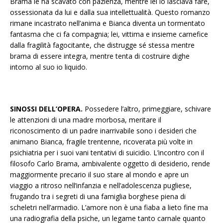
Brama le ha scavato con pazienza, mentre lei lo lasciava fare,
ossessionata da lui e dalla sua intellettualità. Questo romanzo
rimane incastrato nell’anima e Bianca diventa un tormentato
fantasma che ci fa compagnia; lei, vittima e insieme carnefice
dalla fragilità fagocitante, che distrugge sé stessa mentre
brama di essere integra, mentre tenta di costruire dighe
intorno al suo io liquido.
SINOSSI DELL’OPERA.
Possedere l’altro, primeggiare, schivare
le attenzioni di una madre morbosa, meritare il
riconoscimento di un padre inarrivabile sono i desideri che
animano Bianca, fragile trentenne, ricoverata più volte in
psichiatria per i suoi vani tentativi di suicidio. L’incontro con il
filosofo Carlo Brama, ambivalente oggetto di desiderio, rende
maggiormente precario il suo stare al mondo e apre un
viaggio a ritroso nell’infanzia e nell’adolescenza pugliese,
frugando tra i segreti di una famiglia borghese piena di
scheletri nell’armadio. L’amore non è una fiaba a lieto fine ma
una radiografia della psiche, un legame tanto carnale quanto