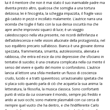
lui è il mentore che non è mai stato il suo inarrivabile padre ma
diventa presto altro, qualcosa che somiglia a una tortura
deliziosa; lei è l’incognita, la scheggia impazzita, il fragile vaso
già caduto in pezzi e incollato malamente. L’autrice narra una
vicenda che toglie il fiato con la sua densa oscurità ma che
apre anche improvvisi squarci di luce; è un viaggio
caleidoscopico nella vita presente, nei ricordi dell’infanzia e
dell’adolescenza e nelle visioni allucinate della protagonista, nel
suo equilibrio precario sull’abisso. Bianca è una giovane donna
spezzata, frammentata, smarrita, autolesionista, alienata e
rabbiosa, che entra ed esce da crisi depressive che sfociano in
tentativi di suicidio; è una creatura complicata nella cui mente il
senso del vivere e quello del morire si confondono. L’autrice
lancia al lettore una sfida mediante un flusso di coscienza
crudo, lucido e a tratti spaventoso; un’autoanalisi spietata che
si placa solo quando parla di ciò che acquieta la sua anima: la
letteratura, la filosofia, la musica classica. Sono confortanti
punti di vista da cui osservare il mondo, sempre più freddo e
arido ai suoi occhi; sono materie plasmabili con cui cerca di
riempire quel vuoto che ha dentro, e che l’indifferente Carlo