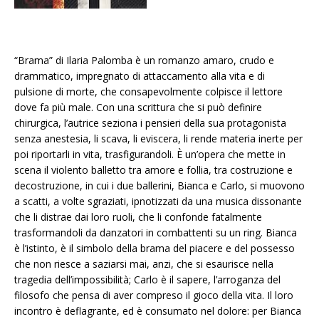
“Brama” di Ilaria Palomba è un romanzo amaro, crudo e
drammatico, impregnato di attaccamento alla vita e di
pulsione di morte, che consapevolmente colpisce il lettore
dove fa più male. Con una scrittura che si può definire
chirurgica, l’autrice seziona i pensieri della sua protagonista
senza anestesia, li scava, li eviscera, li rende materia inerte per
poi riportarli in vita, trasfigurandoli. È un’opera che mette in
scena il violento balletto tra amore e follia, tra costruzione e
decostruzione, in cui i due ballerini, Bianca e Carlo, si muovono
a scatti, a volte sgraziati, ipnotizzati da una musica dissonante
che li distrae dai loro ruoli, che li confonde fatalmente
trasformandoli da danzatori in combattenti su un ring. Bianca
è l’istinto, è il simbolo della brama del piacere e del possesso
che non riesce a saziarsi mai, anzi, che si esaurisce nella
tragedia dell’impossibilità; Carlo è il sapere, l’arroganza del
filosofo che pensa di aver compreso il gioco della vita. Il loro
incontro è deflagrante, ed è consumato nel dolore: per Bianca