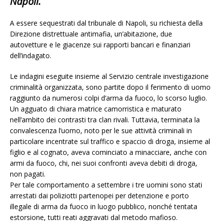
Napoli.
A essere sequestrati dal tribunale di Napoli, su richiesta della
Direzione distrettuale antimafia, un’abitazione, due
autovetture e le giacenze sui rapporti bancari e finanziari
dell’indagato.
Le indagini eseguite insieme al Servizio centrale investigazione
criminalità organizzata, sono partite dopo il ferimento di uomo
raggiunto da numerosi colpi d’arma da fuoco, lo scorso luglio.
Un agguato di chiara matrice camorristica e maturato
nell’ambito dei contrasti tra clan rivali. Tuttavia, terminata la
convalescenza l’uomo, noto per le sue attività criminali in
particolare incentrate sul traffico e spaccio di droga, insieme al
figlio e al cognato, aveva cominciato a minacciare, anche con
armi da fuoco, chi, nei suoi confronti aveva debiti di droga,
non pagati.
Per tale comportamento a settembre i tre uomini sono stati
arrestati dai poliziotti partenopei per detenzione e porto
illegale di arma da fuoco in luogo pubblico, nonché tentata
estorsione, tutti reati aggravati dal metodo mafioso.