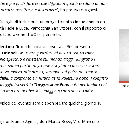
he è più facile fare le cose difficili. A quanti credono di non
, occorre ascoltarlo e discernere”
, ha precisato Agnesi.
ialoghi di Inclusione, un progetto nato cinque anni fa da
à Fede e Luce, Parrocchia San Vittore, con il supporto di
llaborazione di #Oltreiperimetri.
lentina Giro
, che così si è rivolta ai 360 presenti,
 Orlandi
:
“Mi piace guardare al nostro Teatro come
llo specchio e riflettere sul mondo d’oggi. Ringrazio i
vello: siamo partiti in grande e vogliamo ancora crescere.
mo 26 marzo, alle ore 21, saranno sul palco del Teatro
helli,
a confronto sul futuro della Palestina dopo il conflitto
6 maggio tornerà la
Trasgressione Band
nata nell’ambito del
 “La mia ora di libertà. Omaggio a Fabrizio De Andrè””
.
 video dell’evento sarà disponibile tra qualche giorno sul
onsignor Franco Agnesi, don Marco Bove, Vito Mancuso