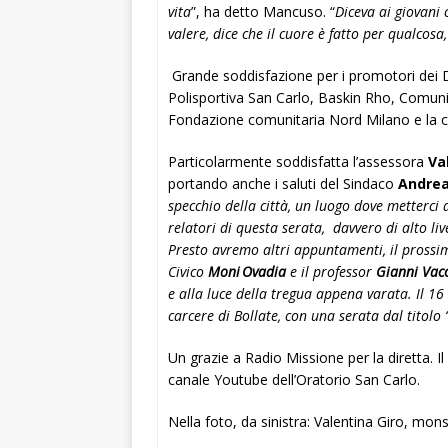
vita
”, ha detto Mancuso. “
Diceva ai giovani c
valere, dice che il cuore è fatto per qualcosa
Grande soddisfazione per i promotori dei D
Polisportiva San Carlo, Baskin Rho, Comunit
Fondazione comunitaria Nord Milano e la co
Particolarmente soddisfatta l’assessora
Va
portando anche i saluti del Sindaco
Andrea
specchio della città, un luogo dove metterci a
relatori di questa serata, davvero di alto li
Presto avremo altri appuntamenti, i
l prossi
Civico
Moni Ovadia
e il professor
Gianni Vacc
e alla luce della tregua appena varata. Il 1
carcere di Bollate, con una serata dal titolo
Un grazie a Radio Missione per la diretta. Il
canale Youtube dell’Oratorio San Carlo.
Nella foto, da sinistra: Valentina Giro, m