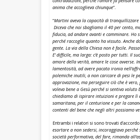
contraddizioni, perché l’amore fa pensare co
anima che accoglieva chiunque
”.
“
Martini aveva la capacità di tranquillizzare
Diceva che noi sbagliamo il 40 per cento, m
fiducia, ad andare avanti e camminare. Ho sce
perché raccoglie quanto ha vissuto. Anche da
gente. La via della Chiesa non è facile. Passa
E’ difficile, ma larga: c’è posto per tutti. Il
amore della verità, amare le cose avverse. I
lamentosità, ad avere pacata ironia nell’affro
polemiche inutili, a non caricare di pesi le 
approvazione, ma perseguire ciò che è vero, 
voleva bene a Gesù perché si sentiva voluto 
chiediamo di ispirare intuizioni e pregare lì 
samaritana, per il centurione e per la canane
contenti del bene che negli altri possiamo v
Entrambi i relatori si sono trovati d’accordo s
esortare a non sedersi, incoraggiava perché 
società performativa, del fare, rimanda all’