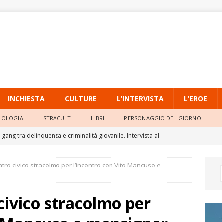
INCHIESTA
CULTURE
L’INTERVISTA
L’EROE
NOLOGIA
STRACULT
LIBRI
PERSONAGGIO DEL GIORNO
gang tra delinquenza e criminalità giovanile. Intervista al
io dell’Università Pontificia Salesiana
L'INTERVISTA
eatro civico stracolmo per l’incontro con Vito Mancuso e
o, la quarta ondata di calore persiste con massime sempre molto
 civico stracolmo per
ia Locale di Raffadali, il TAR accoglie il ricorso di un agente e
o della Prefettura
ATTUALITÀ