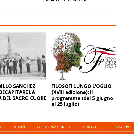
DILLO SANCHEZ
FILOSOFI LUNGO L’OGLIO
DECAPITARE LA
(XVIII edizione): il
 DEL SACRO CUORE
programma (dal 5 giugno
al 25 luglio)
O
SERVIZI
COLLABORA CON NOI
CONTATTI
PRIVACY POLI