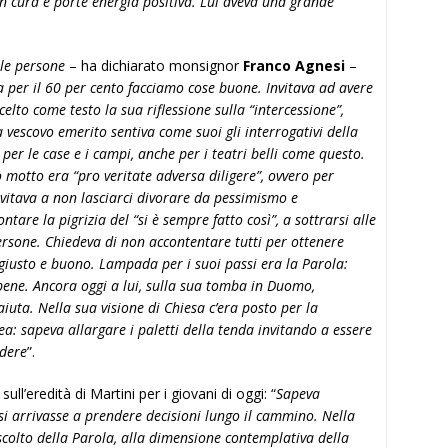
n cura e porte energia positiva. Lui aveva una grande
 le persone
– ha dichiarato monsignor
Franco Agnesi
–
a per il 60 per cento facciamo cose buone. Invitava ad avere
lto come testo la sua riflessione sulla “intercessione”,
 vescovo emerito sentiva come suoi gli interrogativi della
 per le case e i campi, anche per i teatri belli come questo.
 suo motto era “pro veritate adversa diligere”, ovvero
per
nvitava a non lasciarci
divorare da pessimismo e
ntare la pigrizia del “si è sempre fatto così”, a sottrarsi alle
persone. Chiedeva di non accontentare tutti per ottenere
giusto e buono. Lampada per i suoi passi era la Parola:
bene. Ancora oggi a lui, sulla sua tomba in Duomo,
aiuta. Nella sua visione di Chiesa c’era posto per la
a: sapeva allargare i paletti della tenda invitando a essere
edere
”.
ull’eredità di Martini per i giovani di oggi: “
Sapeva
si arrivasse a prendere decisioni lungo il cammino. Nella
ascolto della Parola, alla dimensione contemplativa della