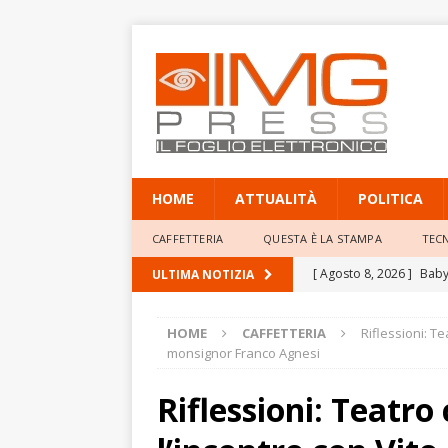
HOME
ATTUALITÀ
POLITICA
CAFFETTERIA
QUESTA È LA STAMPA
TEC
[ Agosto 8, 2026 ]
Baby 
ULTIMA NOTIZIA
Professor Giacinto Frogg
HOME
CAFFETTERIA
Riflessioni: T
[ Agosto 8, 2026 ]
Mete
monsignor Franco Agnesi
elevate
ATTUALITÀ
Riflessioni: Teatro
[ Agosto 8, 2026 ]
Poliz
annulla il provvediment