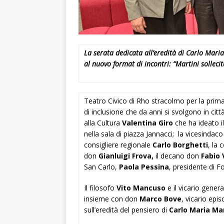
La serata dedicata all’eredità di Carlo Maria
al nuovo format di incontri: “Martini solleci
Teatro Civico di Rho stracolmo per la prima 
di inclusione che da anni si svolgono in citt
alla Cultura
Valentina Giro
che ha ideato i
nella sala di piazza Jannacci; la vicesindac
consigliere regionale
Carlo Borghetti
, la
don
Gianluigi Frova,
il decano don
Fabio 
San Carlo,
Paola Pessina
, presidente di 
Il filosofo
Vito Mancuso
e il vicario gene
insieme con don
Marco Bove
, vicario epi
sull’eredità del pensiero di
Carlo Maria Mar