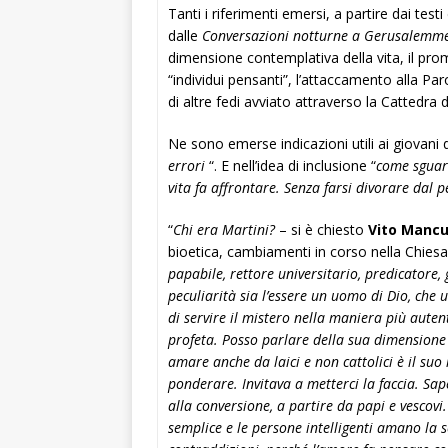
Tanti i riferimenti emersi, a partire dai tes
dalle
Conversazioni notturne a Gerusalemm
dimensione contemplativa della vita, il promu
“individui pensanti”, l’attaccamento alla Par
di altre fedi avviato attraverso la Cattedra 
Ne sono emerse indicazioni utili ai giovani di
errori
“. E nell’idea di inclusione “
come sguard
vita fa affrontare. Senza farsi divorare dal
“
Chi era Martini?
– si è chiesto
Vito Manc
bioetica, cambiamenti in corso nella Chiesa
papabile, rettore universitario, predicatore,
peculiarità sia l’essere un uomo di Dio, che
di servire il mistero nella maniera più autent
profeta. Posso parlare della sua dimensione p
amare anche da laici e non cattolici è il suo
ponderare. Invitava a metterci la faccia. Sa
alla conversione, a partire da papi e vescovi
semplice e le persone intelligenti amano la s