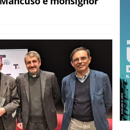
o Mancuso e monsignor
RRAGOSTO SI BRINDA CON IL PROFUMO DELLA SICILIA
 NOT? 2026 È L’EDIZIONE DEI RECORD: MIGLIAIA DI PRESENZE A
TTA
ISTANTANEA