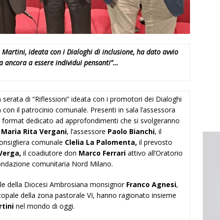
 Martini, ideata con i Dialoghi di inclusione, ha dato avvio
ta ancora a essere individui pensanti”…
serata di “Riflessioni” ideata con i promotori dei Dialoghi
à con il patrocinio comunale. Presenti in sala l’assessora
l format dedicato ad approfondimenti che si svolgeranno
o
Maria Rita Vergani
, l’assessore
Paolo Bianchi
, il
 consigliera comunale
Clelia La Palomenta,
il prevosto
Verga,
il coadiutore don
Marco Ferrari
attivo all’Oratorio
Fondazione comunitaria Nord Milano.
rale della Diocesi Ambrosiana monsignor
Franco Agnesi
,
scopale della zona pastorale VI, hanno ragionato insieme
tini
nel mondo di oggi.