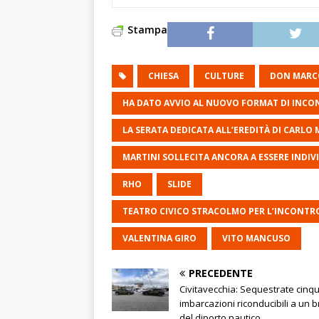
Stampa
CHIESA
CULTURE
DON MARC
HA DATO AVVIO AL NUOVO FORMAT DI INCO
LA SERATA DEDICATA ALL’EREDITÀ DI CARLO 
MARTINI SOLLECITA ANCORA A ESSERE INDIV
RHO
SLIDE
TEATRO CIVICO STRACOLMO PER L’INCONT
VALENTINA GIRO
VITO MANCUSO
PRECEDENTE
Civitavecchia: Sequestrate cinq
imbarcazioni riconducibili a un 
del diporto nautico