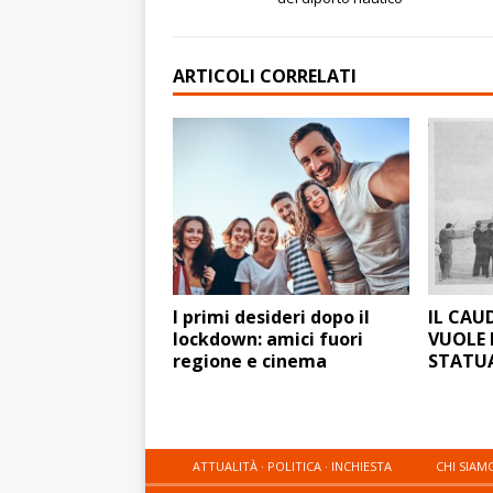
ARTICOLI CORRELATI
I primi desideri dopo il
IL CAU
lockdown: amici fuori
VUOLE 
regione e cinema
STATUA
ATTUALITÀ · POLITICA · INCHIESTA
CHI SIAM