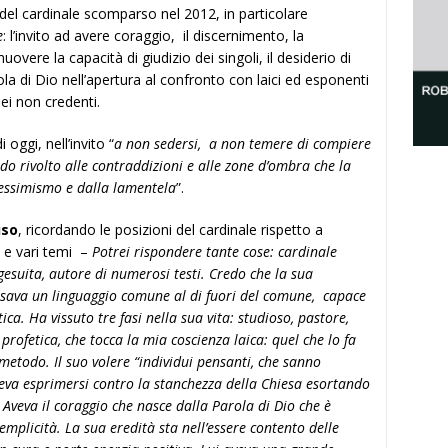
ti del cardinale scomparso nel 2012, in particolare
e
: l’invito ad avere coraggio, il discernimento, la
overe la capacità di giudizio dei singoli, il desiderio di
ola di Dio nell’apertura al confronto con laici ed esponenti
dei non credenti.
 oggi, nell’invito “
a non sedersi, a non temere di compiere
o rivolto alle contraddizioni e alle zone d’ombra che la
 pessimismo e dalla lamentela
”.
uso
, ricordando le posizioni del cardinale rispetto a
 e vari temi
–
Potrei rispondere tante cose: cardinale
 gesuita, autore di numerosi testi. Credo che la sua
 usava un linguaggio comune al di fuori del comune, capace
ica. Ha vissuto tre fasi nella sua vita: studioso, pastore,
rofetica, che tocca la mia coscienza laica: quel che lo fa
 metodo. Il suo volere “individui pensanti, che sanno
peva esprimersi contro la stanchezza della Chiesa esortando
. Aveva il coraggio che nasce dalla Parola di Dio che è
emplicità. La sua eredità sta nell’essere contento delle