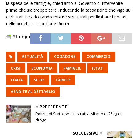
la spesa delle famiglie, chiediamo al Governo di intervenire
prima che sia troppo tardi, riducendo la tassazione che vige sui
carburanti e adottando misure strutturali per limitare i rincari
delle bollette” – conclude Rienzi.
Stampa
ATTUALITÀ
CODACONS
COMMERCIO
CRISI
ECONOMIA
FAMIGLIE
ISTAT
ITALIA
SLIDE
TARIFFE
VENDITE AL DETTAGLIO
PRECEDENTE
Polizia di Stato: sequestrati a Milano di 25kg di
droga
SUCCESSIVO