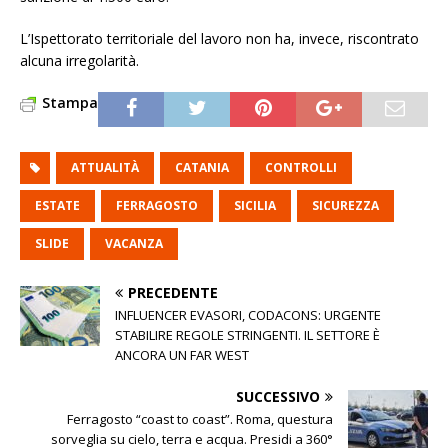
L’Ispettorato territoriale del lavoro non ha, invece, riscontrato
alcuna irregolarità.
Stampa
ATTUALITÀ
CATANIA
CONTROLLI
ESTATE
FERRAGOSTO
SICILIA
SICUREZZA
SLIDE
VACANZA
PRECEDENTE
INFLUENCER EVASORI, CODACONS: URGENTE
STABILIRE REGOLE STRINGENTI. IL SETTORE È
ANCORA UN FAR WEST
SUCCESSIVO
Ferragosto “coast to coast”. Roma, questura
sorveglia su cielo, terra e acqua. Presidi a 360°