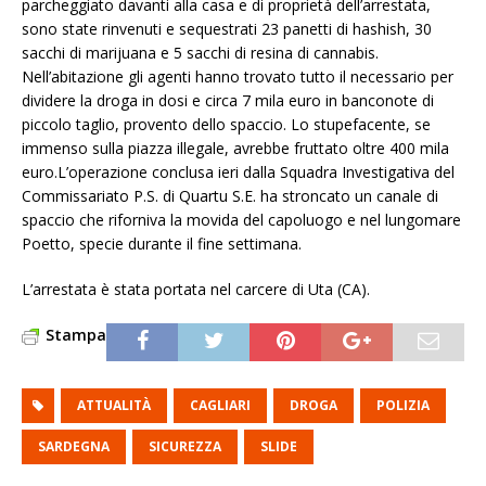
parcheggiato davanti alla casa e di proprietà dell’arrestata,
sono state rinvenuti e sequestrati 23 panetti di hashish, 30
sacchi di marijuana e 5 sacchi di resina di cannabis.
Nell’abitazione gli agenti hanno trovato tutto il necessario per
dividere la droga in dosi e circa 7 mila euro in banconote di
piccolo taglio, provento dello spaccio. Lo stupefacente, se
immenso sulla piazza illegale, avrebbe fruttato oltre 400 mila
euro.L’operazione conclusa ieri dalla Squadra Investigativa del
Commissariato P.S. di Quartu S.E. ha stroncato un canale di
spaccio che riforniva la movida del capoluogo e nel lungomare
Poetto, specie durante il fine settimana.
L’arrestata è stata portata nel carcere di Uta (CA).
Stampa
ATTUALITÀ
CAGLIARI
DROGA
POLIZIA
SARDEGNA
SICUREZZA
SLIDE