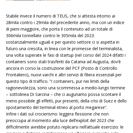
Stabile invece il numero di TEUS, che si attesta intorno ai
28mila contro i 29mila del precedente anno, ma con un indice
di pieni maggiore, che porta il contenuto ad un totale di
306mila tonnellate contro le 305mila del 2023:
sostanzialmente uguali e per questo settore ci si aspetta in
futuro una crescita, in linea con le promesse del terminalista,
una volta superate le fasi di startup (nel corso del 2024 difatti i
containers sono stati trasferiti da Catania ad Augusta, dov’è
ancora in corso la costruzione del PCF (Posto di Controllo
Frontaliero), nuovi varchi e altri servizi di filiera essenziali per
questo tipo di traffico. “I containers, pur nei limiti della
ragionevolezza, sono una scommessa a medio-lungo termine
– sottolinea Di Sarcina – che ci auguriamo possa scontare il
meno possibile gli effetti, pur presenti, della crisi di Suez e dello
spostamento del terminal etneo al porto megarese”.
Infine i dati sul crocierismo: leggera flessione che non
preoccupa al momento alla luce dell’exploit del 2023 che
difficilmente avrebbe potuto replicarsi nell’attuale esercizio: le