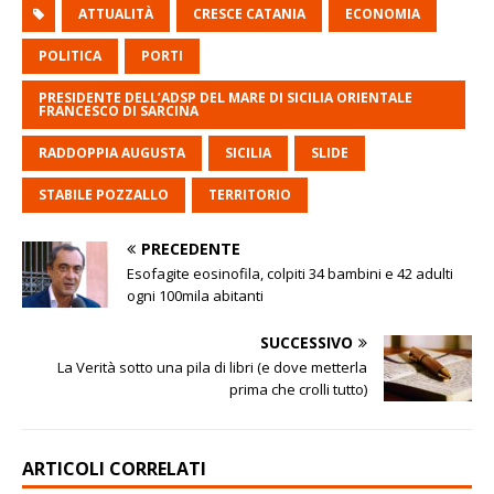
ATTUALITÀ
CRESCE CATANIA
ECONOMIA
POLITICA
PORTI
PRESIDENTE DELL’ADSP DEL MARE DI SICILIA ORIENTALE
FRANCESCO DI SARCINA
RADDOPPIA AUGUSTA
SICILIA
SLIDE
STABILE POZZALLO
TERRITORIO
PRECEDENTE
Esofagite eosinofila, colpiti 34 bambini e 42 adulti
ogni 100mila abitanti
SUCCESSIVO
La Verità sotto una pila di libri (e dove metterla
prima che crolli tutto)
ARTICOLI CORRELATI