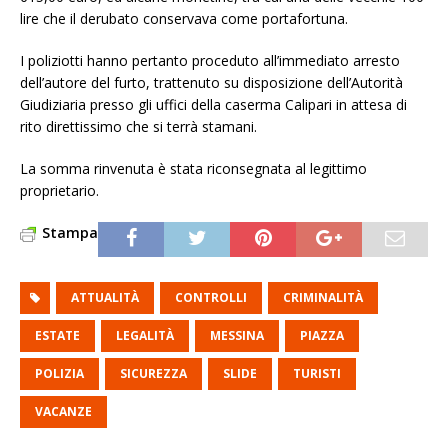
lire che il derubato conservava come portafortuna.
I poliziotti hanno pertanto proceduto all’immediato arresto
dell’autore del furto, trattenuto su disposizione dell’Autorità
Giudiziaria presso gli uffici della caserma Calipari in attesa di
rito direttissimo che si terrà stamani.
La somma rinvenuta è stata riconsegnata al legittimo
proprietario.
Stampa
ATTUALITÀ
CONTROLLI
CRIMINALITÀ
ESTATE
LEGALITÀ
MESSINA
PIAZZA
POLIZIA
SICUREZZA
SLIDE
TURISTI
VACANZE