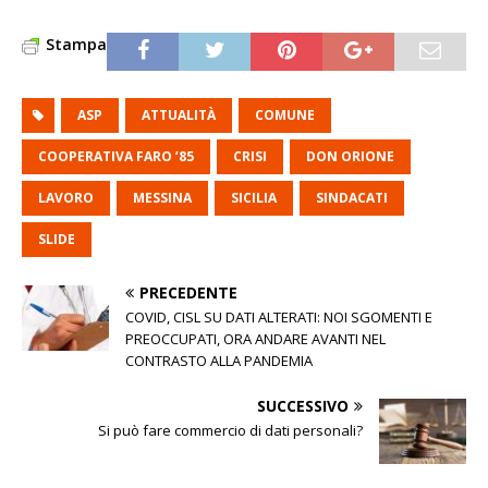
Stampa
ASP
ATTUALITÀ
COMUNE
COOPERATIVA FARO ’85
CRISI
DON ORIONE
LAVORO
MESSINA
SICILIA
SINDACATI
SLIDE
PRECEDENTE
COVID, CISL SU DATI ALTERATI: NOI SGOMENTI E
PREOCCUPATI, ORA ANDARE AVANTI NEL
CONTRASTO ALLA PANDEMIA
SUCCESSIVO
Si può fare commercio di dati personali?