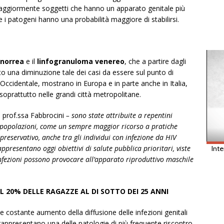
aggiormente soggetti che hanno un apparato genitale più
 patogeni hanno una probabilità maggiore di stabilirsi.
norrea
e il
linfogranuloma venereo
, che a partire dagli
o una diminuzione tale dei casi da essere sul punto di
 Occidentale, mostrano in Europa e in parte anche in Italia,
oprattutto nelle grandi città metropolitane.
a prof.ssa Fabbrocini
– sono state attribuite a repentini
popolazioni, come un sempre maggior ricorso a pratiche
preservativo, anche tra gli individui con infezione da HIV
ppresentano oggi obiettivi di salute pubblica prioritari, viste
fezioni possono provocare all’apparato riproduttivo maschile
L 20% DELLE RAGAZZE AL DI SOTTO DEI 25 ANNI
 e costante aumento della diffusione delle infezioni genitali
rappresentano una delle patologie di più frequente riscontro