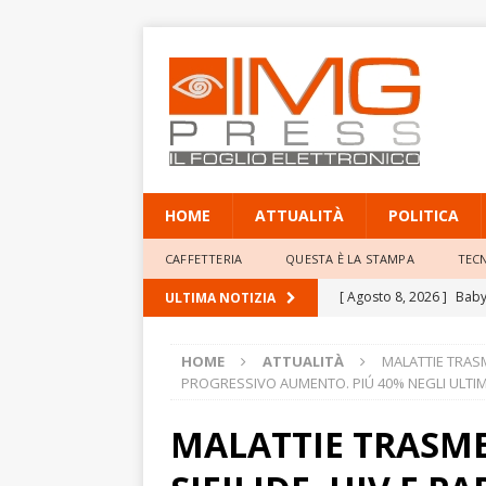
HOME
ATTUALITÀ
POLITICA
CAFFETTERIA
QUESTA È LA STAMPA
TEC
[ Agosto 8, 2026 ]
Baby 
ULTIMA NOTIZIA
Professor Giacinto Frogg
HOME
ATTUALITÀ
MALATTIE TRASM
[ Agosto 8, 2026 ]
Mete
PROGRESSIVO AUMENTO. PIÚ 40% NEGLI ULTIMI
elevate
ATTUALITÀ
MALATTIE TRASME
[ Agosto 8, 2026 ]
Poliz
annulla il provvediment