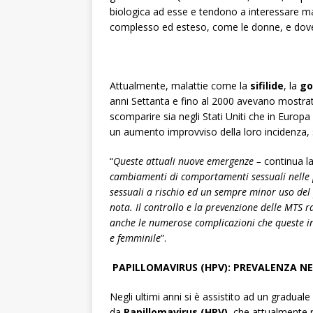
biologica ad esse e tendono a interessare m
complesso ed esteso, come le donne, e dove i
Attualmente, malattie come la
sifilide
, la
go
anni Settanta e fino al 2000 avevano mostrat
scomparire sia negli Stati Uniti che in Europa
un aumento improvviso della loro incidenza, s
“
Queste attuali nuove emergenze –
continua l
cambiamenti di comportamenti sessuali nelle 
sessuali a rischio ed un sempre minor uso del 
nota. Il controllo e la prevenzione delle MTS ra
anche le numerose complicazioni che queste in
e femminile
”.
PAPILLOMAVIRUS (HPV): PREVALENZA NE
Negli ultimi anni si è assistito ad un graduale
da
Papillomavirus (HPV)
, che attualmente 