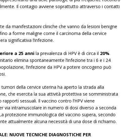
almente. Il contagio avviene soprattutto attraverso i contatti
ate da manifestazioni cliniche che vanno da lesioni benigne
 fino a forme maligne come il carcinoma della cervice
ra significativa l’infezione.
eriore a 25 anni
la prevalenza di HPV è di circa il
20%
.
itario elimina spontaneamente l’infezione tra i 6 e i 24
a popolazione, l’infezione da HPV a potere oncogeno può
si.
i tumori della cervice uterina ha aperto la strada alla
ne, che esercita la sua attività protettiva se somministrata
rapporti sessuali. Il vaccino contro l’HPV viene
per via intramuscolare in numero di dosi diverso a seconda
ato. La protezione immunologica del vaccino supera, secondo
dente attualmente alcuna necessità di una dose di richiamo.
ALE: NUOVE TECNICHE DIAGNOSTICHE PER