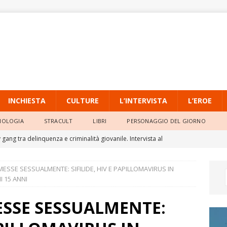
INCHIESTA
CULTURE
L’INTERVISTA
L’EROE
NOLOGIA
STRACULT
LIBRI
PERSONAGGIO DEL GIORNO
gang tra delinquenza e criminalità giovanile. Intervista al
io dell’Università Pontificia Salesiana
L'INTERVISTA
ESSE SESSUALMENTE: SIFILIDE, HIV E PAPILLOMAVIRUS IN
o, la quarta ondata di calore persiste con massime sempre molto
 15 ANNI
SSE SESSUALMENTE:
ia Locale di Raffadali, il TAR accoglie il ricorso di un agente e
o della Prefettura
ATTUALITÀ