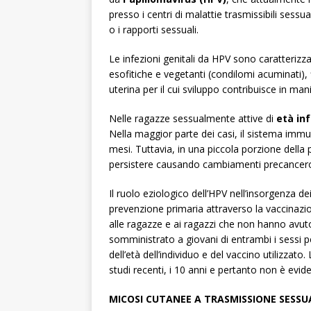
presso i centri di malattie trasmissibili sessu
o i rapporti sessuali.
Le infezioni genitali da HPV sono caratterizz
esofitiche e vegetanti (condilomi acuminati),
uterina per il cui sviluppo contribuisce in manie
Nelle ragazze sessualmente attive di
età inf
Nella maggior parte dei casi, il sistema immun
mesi. Tuttavia, in una piccola porzione dell
persistere causando cambiamenti precancero
Il ruolo eziologico dell’HPV nell’insorgenza de
prevenzione primaria attraverso la vaccinazio
alle ragazze e ai ragazzi che non hanno avuto 
somministrato a giovani di entrambi i sessi 
dell’età dell’individuo e del vaccino utilizz
studi recenti, i 10 anni e pertanto non è evi
MICOSI CUTANEE A TRASMISSIONE SESSU