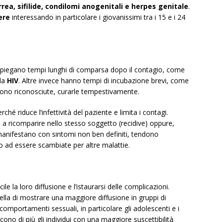
rea, sifilide, condilomi anogenitali e herpes genitale
.
ere
interessando in particolare i giovanissimi tra i 15 e i 24
iegano tempi lunghi di comparsa dopo il contagio, come
da
HIV
. Altre invece hanno tempi di incubazione brevi, come
gono riconosciute, curarle tempestivamente.
hé riduce l’infettività del paziente e limita i contagi.
 a ricomparire nello stesso soggetto (recidive) oppure,
manifestano con sintomi non ben definiti, tendono
 ad essere scambiate per altre malattie.
e la loro diffusione e l’istaurarsi delle complicazioni.
quella di mostrare una maggiore diffusione in gruppi di
mportamenti sessuali, in particolare gli adolescenti e i
scono di più gli individui con una maggiore suscettibilità