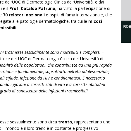
ore dell’UOC di Dermatologia Clinica dell’Università, e dai
i
e il
Prof. Cataldo Patruno
, ha visto la partecipazione di
re
70 relatori nazionali
e ospiti di fama internazionale, che
 legate alle patologie dermatologiche, tra cui le
micosi
issibili
.
ioni trasmesse sessualmente sono molteplici e complessi –
ettrice dell’UOC di Dermatologia Clinica dell’Università di
bilità delle popolazioni, che contribuisce ad una più rapida
venzione è fondamentale, soprattutto nell’età adolescenziale,
ali sifilide, infezione da HIV e condilomatosi. È necessario
ando i giovani a corretti stili di vita e a corrette abitudini
grado di conoscenza delle infezioni trasmissibili
asmesse sessualmente sono circa
trenta
, rappresentano uno
to il mondo e il loro trend è in costante e progressivo