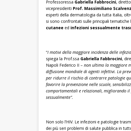
Professoressa
Gabriella Fabbrocini
, dirett
vicepresidenti
Prof. Massimiliano Scalvenz
esperti della dermatologia da tutta Italia, olt
si sono confrontati sulle principali tematiche
cutanee
ed
infezioni sessualmente trasm
“
I motivi della maggiore incidenza delle infez
spiega la Prof.ssa
Gabriella Fabbrocini
, dir
Napoli Federico II –
non ultimo la maggiore mo
diffusione mondiale di agenti infettivi. La pre
per ridurre il rischio di contrarre patologie qu
favorire la prevenzione nelle scuole, sensibilizz
comportamentali e relazionali, migliorando il 
sessualmente”.
Non solo l’HIV. Le infezioni e patologie tr
dei più seri problemi di salute pubblica in tut