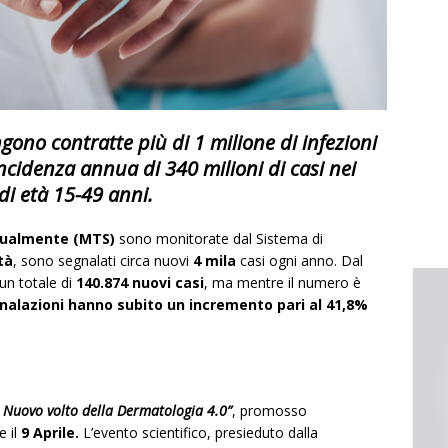
ngono contratte più di
1 milione
di infezioni
’incidenza annua di
340 milioni di casi
nei
 di età
15-49 anni
.
sualmente
(MTS)
sono monitorate dal Sistema di
tà
, sono segnalati circa nuovi
4 mila
casi ogni anno. Dal
un totale di
140.874 nuovi casi
, ma mentre il numero è
gnalazioni hanno subito un incremento pari al 41,8%
l Nuovo volto della Dermatologia 4.0”
, promosso
e il
9 Aprile.
L’evento scientifico, presieduto dalla