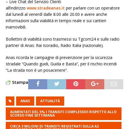
– Live Chat del Servizio Clienti
all’indirizzo
www.stradeanas.it
per parlare con un operatore
dal lunedì al venerdì dalle 8.00 alle 20.00 e avere anche
informazioni sulla viabilità in tempo reale e sui cantieri
inamovibili.
Bollettini di viabilità sono trasmessi su Tgcom24 e sulle radio
partner di Anas: Rai Isoradio, Radio Italia (nazionale).
Anas ricorda le campagne di prevenzione per la sicurezza
stradale “Quando guidi, Guida e Basta”, per il rischio incendi
“La strada non è un posacenere”.
Stampa
ANAS
ATTUALITÀ
AUMENTATI DEL 5% I TRANSITI COMPLESSIVI RISPETTO ALLO
SCORSO FINE SETTIMANA
CIRCA 3 MILIONI DI TRANSITI REGISTRATI SULLA A2