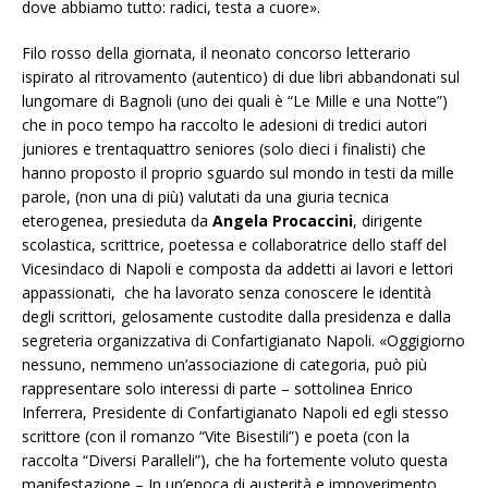
dove abbiamo tutto: radici, testa a cuore».
Filo rosso della giornata, il neonato concorso letterario
ispirato al ritrovamento (autentico) di due libri abbandonati sul
lungomare di Bagnoli (uno dei quali è “Le Mille e una Notte”)
che in poco tempo ha raccolto le adesioni di tredici autori
juniores e trentaquattro seniores (solo dieci i finalisti) che
hanno proposto il proprio sguardo sul mondo in testi da mille
parole, (non una di più) valutati da una giuria tecnica
eterogenea, presieduta da
Angela Procaccini
, dirigente
scolastica, scrittrice, poetessa e collaboratrice dello staff del
Vicesindaco di Napoli e composta da addetti ai lavori e lettori
appassionati, che ha lavorato senza conoscere le identità
degli scrittori, gelosamente custodite dalla presidenza e dalla
segreteria organizzativa di Confartigianato Napoli. «Oggigiorno
nessuno, nemmeno un’associazione di categoria, può più
rappresentare solo interessi di parte – sottolinea Enrico
Inferrera, Presidente di Confartigianato Napoli ed egli stesso
scrittore (con il romanzo “Vite Bisestili”) e poeta (con la
raccolta “Diversi Paralleli”), che ha fortemente voluto questa
manifestazione – In un’epoca di austerità e impoverimento,