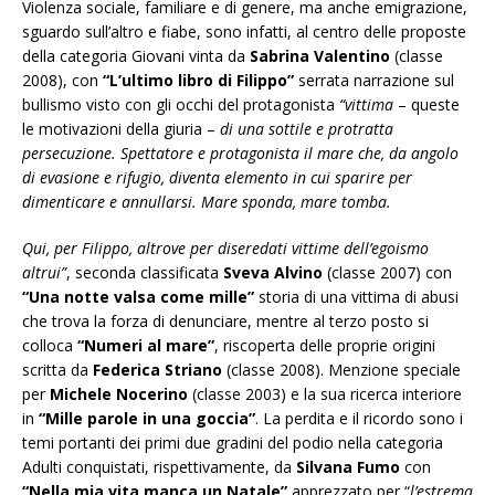
Violenza sociale, familiare e di genere, ma anche emigrazione,
sguardo sull’altro e fiabe, sono infatti, al centro delle proposte
della categoria Giovani vinta da
Sabrina Valentino
(classe
2008), con
“L’ultimo libro di Filippo”
serrata narrazione sul
bullismo visto con gli occhi del protagonista
“vittima
– queste
le motivazioni della giuria –
di una sottile e protratta
persecuzione. Spettatore e protagonista il mare che, da angolo
di evasione e rifugio, diventa elemento in cui sparire per
dimenticare e annullarsi. Mare sponda, mare tomba.
Qui, per Filippo, altrove per diseredati vittime dell’egoismo
altrui”
, seconda classificata
Sveva Alvino
(classe 2007) con
“Una notte valsa come mille”
storia di una vittima di abusi
che trova la forza di denunciare, mentre al terzo posto si
colloca
“Numeri al mare”
, riscoperta delle proprie origini
scritta da
Federica Striano
(classe 2008). Menzione speciale
per
Michele Nocerino
(classe 2003) e la sua ricerca interiore
in
“Mille parole in una goccia”
. La perdita e il ricordo sono i
temi portanti dei primi due gradini del podio nella categoria
Adulti conquistati, rispettivamente, da
Silvana Fumo
con
“Nella mia vita manca un Natale”
apprezzato per “
l’estrema