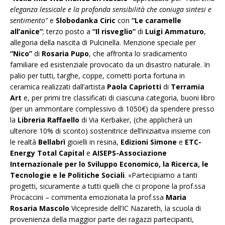
eleganza lessicale e la profonda sensibilità che coniuga sintesi e
sentimento”
e
Slobodanka Ciric
con
“Le caramelle
all’anice”
; terzo posto a
“Il risveglio”
di
Luigi Ammaturo
,
allegoria della nascita di Pulcinella. Menzione speciale per
“Nico”
di
Rosaria Pupo
, che affronta lo sradicamento
familiare ed esistenziale provocato da un disastro naturale. In
palio per tutti, targhe, coppe, cornetti porta fortuna in
ceramica realizzati dall’artista
Paola Capriotti
di
Terramia
Art
e, per primi tre classificati di ciascuna categoria, buoni libro
(per un ammontare complessivo di 1050€) da spendere presso
la
Libreria Raffaello
di Via Kerbaker, (che applicherà un
ulteriore 10% di sconto) sostenitrice dell’iniziaitva insieme con
le realtà
Bellabrì
gioielli in resina,
Edizioni Simone
e
ETC-
Energy Total Capital
e
AISEPS-Associazione
Internazionale per lo Sviluppo Economico, la Ricerca, le
Tecnologie e le Politiche Sociali
. «Partecipiamo a tanti
progetti, sicuramente a tutti quelli che ci propone la prof.ssa
Procaccini – commenta emozionata la prof.ssa
Maria
Rosaria Mascolo
Vicepreside dell’IC Nazareth, la scuola di
provenienza della maggior parte dei ragazzi partecipanti,