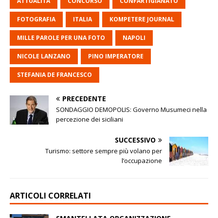
ATTUALITÀ
CONCORSO
CONFARTIGIANATO
FOTOGRAFIA
ITALIA
KOMPETERE JOURNAL
MILLE PAROLE PER UNA FOTO
NAPOLI
NICOLE LANZANO
PINO IMPERATORE
STEFANIA DE FRANCESCO
PRECEDENTE
SONDAGGIO DEMOPOLIS: Governo Musumeci nella
percezione dei siciliani
SUCCESSIVO
Turismo: settore sempre più volano per
l’occupazione
ARTICOLI CORRELATI