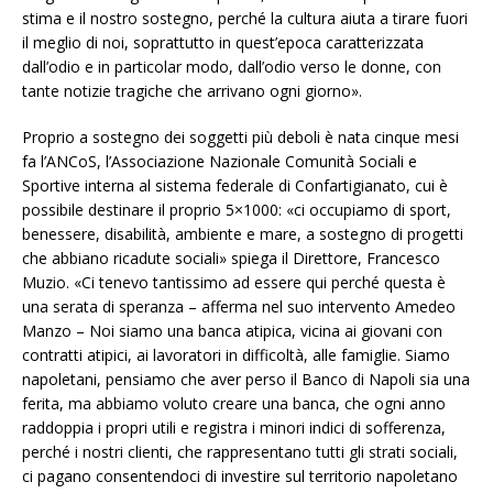
stima e il nostro sostegno, perché la cultura aiuta a tirare fuori
il meglio di noi, soprattutto in quest’epoca caratterizzata
dall’odio e in particolar modo, dall’odio verso le donne, con
tante notizie tragiche che arrivano ogni giorno».
Proprio a sostegno dei soggetti più deboli è nata cinque mesi
fa l’ANCoS, l’Associazione Nazionale Comunità Sociali e
Sportive interna al sistema federale di Confartigianato, cui è
possibile destinare il proprio 5×1000: «ci occupiamo di sport,
benessere, disabilità, ambiente e mare, a sostegno di progetti
che abbiano ricadute sociali» spiega il Direttore, Francesco
Muzio. «Ci tenevo tantissimo ad essere qui perché questa è
una serata di speranza – afferma nel suo intervento Amedeo
Manzo – Noi siamo una banca atipica, vicina ai giovani con
contratti atipici, ai lavoratori in difficoltà, alle famiglie. Siamo
napoletani, pensiamo che aver perso il Banco di Napoli sia una
ferita, ma abbiamo voluto creare una banca, che ogni anno
raddoppia i propri utili e registra i minori indici di sofferenza,
perché i nostri clienti, che rappresentano tutti gli strati sociali,
ci pagano consentendoci di investire sul territorio napoletano