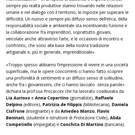
sempre più realtà produttive stanno trovando nelle relazioni
umane e nel dialogo con il territorio, le risposte per superare le
difficoltà. Un nuovo e sempre più diffuso senso dell’etica, della
responsabilità sociale e ambientale sta incentivando l’unione e
la collaborazione fra imprenditori, soprattutto giovani,
veicolate anche attraverso l’arte, e le occasioni di incontro e
confronto, che sono alla base della nostra tradizione
artigianale e, più in generale, imprenditoriale».
«Troppo spesso abbiamo l’impressione di vivere in una società
superficiale, ma le opere concorrenti ci hanno fatto scoprire
una profondità di sentimenti e un diffuso senso di solitudine,
anche fra i giovanissimi, che ci hanno lasciato senza parole»
dichiara la prof.ssa Procaccini che ha lavorato coadiuvata da
Lia Aurioso
e
Anna Copertino
(giornaliste),
Raffaele
Delpino
(editore),
Patrizia de Filippis
(bibliotecaria),
Daniela
Ciafrone
(insegnante) e da
Amedeo Manzo
,
Flavio
Beninati
, (studente e istruttore di Protezione Civile),
Alida
Competiello
(impiegata) e
Conchita Di Martino
(bancaria).