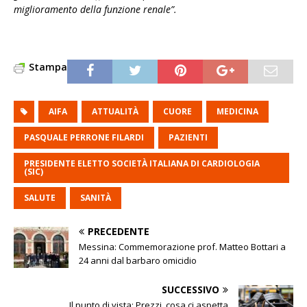
miglioramento della funzione renale”.
Stampa
AIFA
ATTUALITÀ
CUORE
MEDICINA
PASQUALE PERRONE FILARDI
PAZIENTI
PRESIDENTE ELETTO SOCIETÀ ITALIANA DI CARDIOLOGIA
(SIC)
SALUTE
SANITÀ
PRECEDENTE
Messina: Commemorazione prof. Matteo Bottari a
24 anni dal barbaro omicidio
SUCCESSIVO
Il punto di vista: Prezzi, cosa ci aspetta