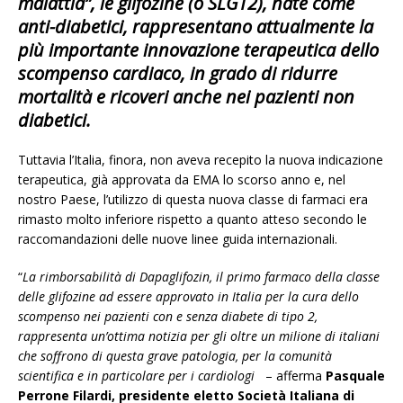
malattia”, le glifozine (o SLGT2), nate come
anti-diabetici, rappresentano attualmente la
più importante innovazione terapeutica dello
scompenso cardiaco, in grado di ridurre
mortalità e ricoveri anche nei pazienti non
diabetici.
Tuttavia l’Italia, finora, non aveva recepito la nuova indicazione
terapeutica, già approvata da EMA lo scorso anno e, nel
nostro Paese, l’utilizzo di questa nuova classe di farmaci era
rimasto molto inferiore rispetto a quanto atteso secondo le
raccomandazioni delle nuove linee guida internazionali.
“
La rimborsabilità di Dapaglifozin, il primo farmaco della classe
delle glifozine ad essere approvato in Italia
per la cura dello
scompenso
nei pazienti con e senza diabete di tipo 2,
rappresenta un’ottima notizia per gli oltre un milione di italiani
che soffrono di questa grave patologia, per la comunità
scientifica e in particolare per i cardiologi
– afferma
Pasquale
Perrone Filardi, presidente eletto Società Italiana di