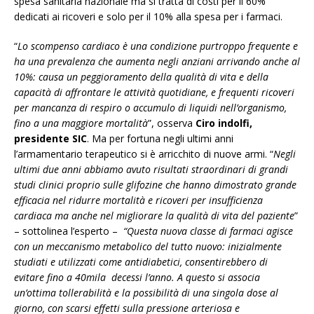
spesa sanitaria nazionale ma si tratta di costi per il 60%
dedicati ai ricoveri e solo per il 10% alla spesa per i farmaci.
“
Lo scompenso cardiaco è una condizione purtroppo frequente e
ha una prevalenza che aumenta negli anziani arrivando anche al
10%: causa un peggioramento della qualità di vita e della
capacità di affrontare le attività quotidiane, e frequenti ricoveri
per mancanza di respiro o accumulo di liquidi nell’organismo,
fino a una maggiore mortalità
”, osserva
Ciro indolfi,
presidente SIC
. Ma per fortuna negli ultimi anni
l’armamentario terapeutico si è arricchito di nuove armi. “
Negli
ultimi due anni abbiamo avuto risultati straordinari di grandi
studi clinici proprio sulle glifozine che hanno dimostrato grande
efficacia nel ridurre mortalità e ricoveri per insufficienza
cardiaca ma anche nel migliorare la qualità di vita del paziente
”
– sottolinea l’esperto –
“Questa nuova classe di farmaci agisce
con un meccanismo metabolico del tutto nuovo: inizialmente
studiati e utilizzati come antidiabetici, consentirebbero di
evitare fino a 40mila decessi l’anno. A questo si associa
un’ottima tollerabilità e la possibilità di una singola dose al
giorno, con scarsi effetti sulla pressione arteriosa e