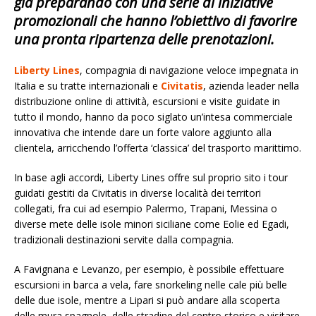
già preparando con una serie di iniziative
promozionali che hanno l’obiettivo di favorire
una pronta ripartenza delle prenotazioni.
Liberty Lines
, compagnia di navigazione veloce impegnata in
Italia e su tratte internazionali e
Civitatis
, azienda leader nella
distribuzione online di attività, escursioni e visite guidate in
tutto il mondo, hanno da poco siglato un’intesa commerciale
innovativa che intende dare un forte valore aggiunto alla
clientela, arricchendo l’offerta ‘classica’ del trasporto marittimo.
In base agli accordi, Liberty Lines offre sul proprio sito i tour
guidati gestiti da Civitatis in diverse località dei territori
collegati, fra cui ad esempio Palermo, Trapani, Messina o
diverse mete delle isole minori siciliane come Eolie ed Egadi,
tradizionali destinazioni servite dalla compagnia.
A Favignana e Levanzo, per esempio, è possibile effettuare
escursioni in barca a vela, fare snorkeling nelle cale più belle
delle due isole, mentre a Lipari si può andare alla scoperta
delle mura spagnole, delle stradine del centro storico e visitare