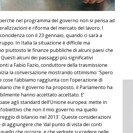
co perchè nel programma del governo non si pensa ad
ralizzazioni e riforma del mercato del lavoro. I
concidenza con il 23 gennaio, quando ci sarà a
ruppo. In Italia la situazione è difficile ma
no piuttosto le finanze pubbliche di alcuni paesi che
 Questi alcuni dei passaggi più significativi
Monti a Fabio Fazio, conduttore della trasmissione
 inizia la conversazione mostrando ottimismo: ‘Spero
lle cose l’abbiamo raggiunta con l’operazione di
aliano che il governo ha proposto, il Parlamento ha
abilmente hanno accettato accettato. E’
base agli standard dell’Unione europea: mette in
l’obiettivo che non il mio governo ma quello
areggio di bilancio nel 2013′. Queste considerazioni
di aggiungere che ‘dal punto di vista dei conti
quello che occorre, e che vedrete succedere nelle