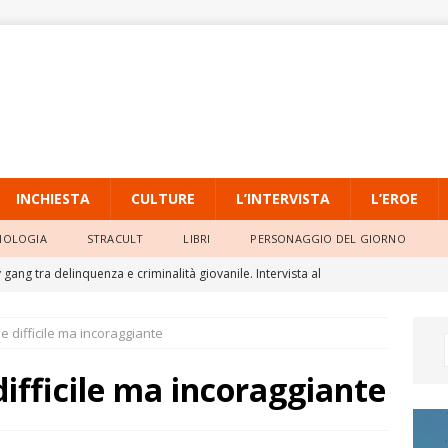
INCHIESTA
CULTURE
L’INTERVISTA
L’EROE
NOLOGIA
STRACULT
LIBRI
PERSONAGGIO DEL GIORNO
gang tra delinquenza e criminalità giovanile. Intervista al
io dell’Università Pontificia Salesiana
L'INTERVISTA
e difficile ma incoraggiante
o, la quarta ondata di calore persiste con massime sempre molto
difficile ma incoraggiante
ia Locale di Raffadali, il TAR accoglie il ricorso di un agente e
o della Prefettura
ATTUALITÀ