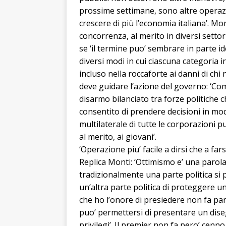
prossime settimane, sono altre operazi
crescere di più l’economia italiana’. Mon
concorrenza, al merito in diversi settori
se ‘il termine puo’ sembrare in parte ide
diversi modi in cui ciascuna categoria in 
incluso nella roccaforte ai danni di chi 
deve guidare l’azione del governo: ‘Com
disarmo bilanciato tra forze politiche
consentito di prendere decisioni in mo
multilaterale di tutte le corporazioni p
al merito, ai giovani’.
‘Operazione piu’ facile a dirsi che a far
Replica Monti: ‘Ottimismo e’ una parola
tradizionalmente una parte politica si
un’altra parte politica di proteggere 
che ho l’onore di presiedere non fa par
puo’ permettersi di presentare un diseg
privilegi’. Il premier non fa pero’ cenno