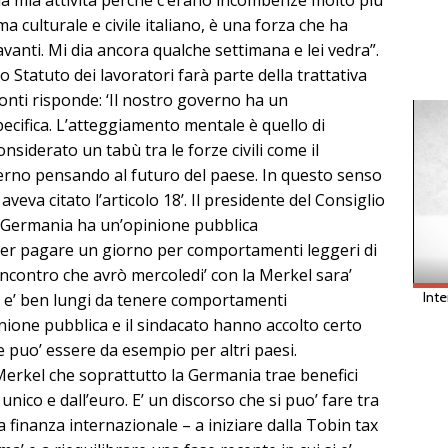
 mia attività perchè c’erano incombenze molto piu’
a culturale e civile italiano, è una forza che ha
avanti. Mi dia ancora qualche settimana e lei vedra”.
o Statuto dei lavoratori farà parte della trattativa
onti risponde: ‘Il nostro governo ha un
cifica. L’atteggiamento mentale è quello di
siderato un tabù tra le forze civili come il
verno pensando al futuro del paese. In questo senso
veva citato l’articolo 18’. Il presidente del Consiglio
La Germania ha un’opinione pubblica
er pagare un giorno per comportamenti leggeri di
l’incontro che avrò mercoledi’ con la Merkel sara’
ia e’ ben lungi da tenere comportamenti
pinione pubblica e il sindacato hanno accolto certo
 puo’ essere da esempio per altri paesi.
rkel che soprattutto la Germania trae benefici
nico e dall’euro. E’ un discorso che si puo’ fare tra
 finanza internazionale – a iniziare dalla Tobin tax