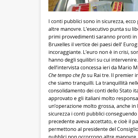
I conti pubblici sono in sicurezza, ec
altre manovre. L’esecutivo punta su libe
primi provvedimenti saranno pronti in 
Bruxelles il vertice dei paesi dell’ Eurog
incoraggiante. L’euro non è in crisi, so
hanno degli squilibri su cui intervenire.
dell’intervista concessa ieri da Mario 
Che tempo che fa
su Rai tre. Il premier
che siamo tranquilli. La tranquillità ne
consolidamento dei conti dello Stato it
approvato e gli italiani molto respons
un’operazione molto grossa, anche in 
sicurezza i conti pubblici conseguendo 
precedente aveva accettato, e cioè il p
permettono al presidente del Consiglio 
pubblici non occorrono altre manovre, 