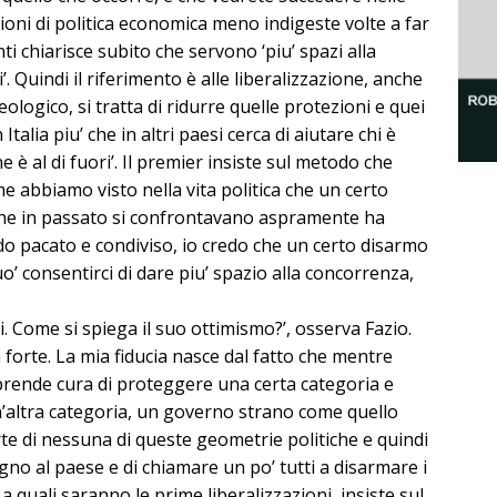
oni di politica economica meno indigeste volte a far
ti chiarisce subito che servono ‘piu’ spazi alla
’. Quindi il riferimento è alle liberalizzazione, anche
ologico, si tratta di ridurre quelle protezioni e quei
Italia piu’ che in altri paesi cerca di aiutare chi è
ne è al di fuori’. Il premier insiste sul metodo che
e abbiamo visto nella vita politica che un certo
 che in passato si confrontavano aspramente ha
do pacato e condiviso, io credo che un certo disarmo
uo’ consentirci di dare piu’ spazio alla concorrenza,
si. Come si spiega il suo ottimismo?’, osserva Fazio.
 forte. La mia fiducia nasce dal fatto che mentre
 prende cura di proteggere una certa categoria e
un’altra categoria, un governo strano come quello
te di nessuna di queste geometrie politiche e quindi
no al paese e di chiamare un po’ tutti a disarmare i
 a quali saranno le prime liberalizzazioni, insiste sul