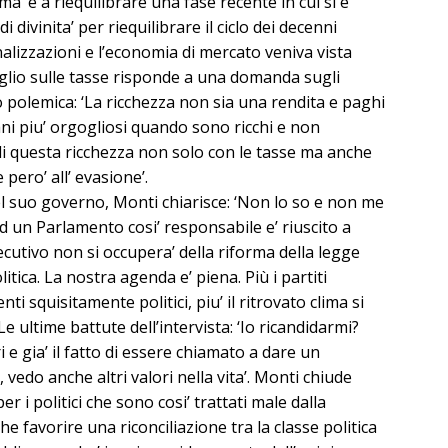
tema’ e a riequilibrare una fase recente in cui si e’
divinita’ per riequilibrare il ciclo dei decenni
nalizzazioni e l’economia di mercato veniva vista
iglio sulle tasse risponde a una domanda sugli
 polemica: ‘La ricchezza non sia una rendita e paghi
iani piu’ orgogliosi quando sono ricchi e non
di questa ricchezza non solo con le tasse ma anche
 pero’ all’ evasione’.
el suo governo, Monti chiarisce: ‘Non lo so e non me
ad un Parlamento cosi’ responsabile e’ riuscito a
ecutivo non si occupera’ della riforma della legge
litica. La nostra agenda e’ piena. Più i partiti
i squisitamente politici, piu’ il ritrovato clima si
e ultime battute dell’intervista: ‘Io ricandidarmi?
e gia’ il fatto di essere chiamato a dare un
vedo anche altri valori nella vita’. Monti chiude
per i politici che sono cosi’ trattati male dalla
e favorire una riconciliazione tra la classe politica