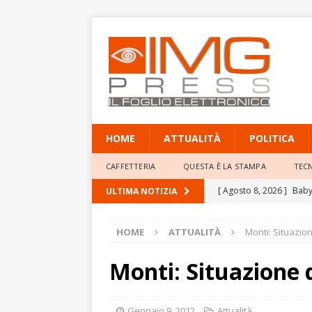
HOME
ATTUALITÀ
POLITICA
CAFFETTERIA
QUESTA È LA STAMPA
TEC
[ Agosto 8, 2026 ]
Baby 
ULTIMA NOTIZIA
Professor Giacinto Frogg
HOME
ATTUALITÀ
Monti: Situazion
[ Agosto 8, 2026 ]
Mete
elevate
ATTUALITÀ
Monti: Situazione 
[ Agosto 8, 2026 ]
Poliz
annulla il provvediment
Gennaio 9, 2012
Attualità