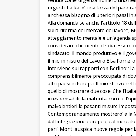
venuta come urgenza numero uno nella
urgenti. La Rai e’ una forza del panoram
anch’essa bisogno di ulteriori passi in 
Alla domanda se anche l’articolo 18 dell
sulla riforma del mercato del lavoro, M
atteggiamento mentale e un’agenda spe
considerare che niente debba essere con
sindacato, il mondo produttivo e il go
il mio ministro del Lavoro Elsa Fornero a
interviene sui rapporti con Berlino: ‘
comprensibilmente preoccupata di dov
altri paesi in Europa. Il mio sforzo nel
quello di mostrare due cose. Che l’Ital
irresponsabili, la maturita’ con cui l’o
malvolentieri le pesanti misure imposte
Contemporaneamente mostrero’ alla Me
dall’integrazione europea, dal mercato u
pari’. Monti auspica nuove regole per la