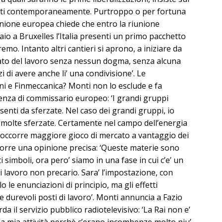
nti contemporaneamente. Purtroppo o per fortuna
’Unione europea chiede che entro la riunione
aio a Bruxelles l’Italia presenti un primo pacchetto
aremo. Intanto altri cantieri si aprono, a iniziare da
ato del lavoro senza nessun dogma, senza alcuna
i di avere anche li’ una condivisione’. Le
ni e Finmeccanica? Monti non lo esclude e fa
enza di commissario europeo: ‘I grandi gruppi
enti da sferzate. Nel caso dei grandi gruppi, io
 molte sferzate. Certamente nel campo dell’energia
ma occorre maggiore gioco di mercato a vantaggio dei
orre una opinione precisa: ‘Queste materie sono
i simboli, ora pero’ siamo in una fase in cui c’e’ un
 lavoro non precario. Sara’ l’impostazione, con
o le enunciazioni di principio, ma gli effetti
 e durevoli posti di lavoro’. Monti annuncia a Fazio
 il servizio pubblico radiotelevisivo: ‘La Rai non e’