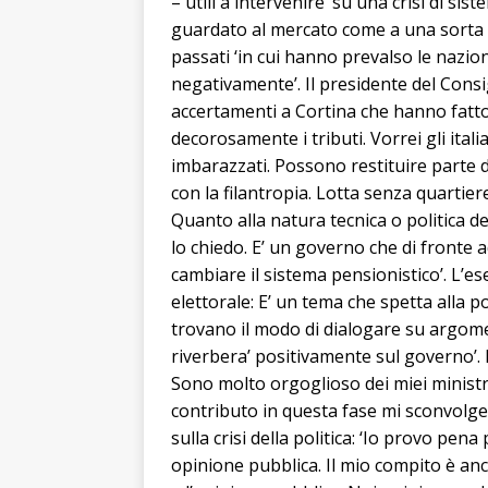
– utili a intervenire ‘su una crisi di sis
guardato al mercato come a una sorta di 
passati ‘in cui hanno prevalso le nazio
negativamente’. Il presidente del Cons
accertamenti a Cortina che hanno fatto
decorosamente i tributi. Vorrei gli ital
imbarazzati. Possono restituire parte 
con la filantropia. Lotta senza quartiere
Quanto alla natura tecnica o politica d
lo chiedo. E’ un governo che di fronte 
cambiare il sistema pensionistico’. L’es
elettorale: E’ un tema che spetta alla po
trovano il modo di dialogare su argoment
riverbera’ positivamente sul governo’. L
Sono molto orgoglioso dei miei ministri 
contributo in questa fase mi sconvolge, 
sulla crisi della politica: ‘Io provo pena 
opinione pubblica. Il mio compito è anch